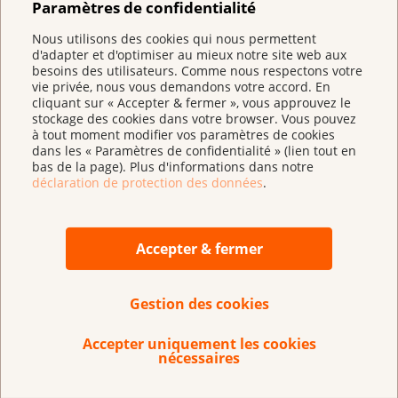
Paramètres de confidentialité
Sein (homme)
Nous utilisons des cookies qui nous permettent
d'adapter et d'optimiser au mieux notre site web aux
besoins des utilisateurs. Comme nous respectons votre
Testicule
vie privée, nous vous demandons votre accord. En
cliquant sur « Accepter & fermer », vous approuvez le
stockage des cookies dans votre browser. Vous pouvez
Tête et cou
à tout moment modifier vos paramètres de cookies
dans les « Paramètres de confidentialité » (lien tout en
Thyroïde
bas de la page). Plus d'informations dans notre
déclaration de protection des données
.
Tumeurs de la peau hors mélanome et
lymphomes
Accepter & fermer
Tumeurs et métastases cérébrales
Gestion des cookies
Utérus
Accepter uniquement les cookies
Vésicule et voies biliaires
nécessaires
Vessie