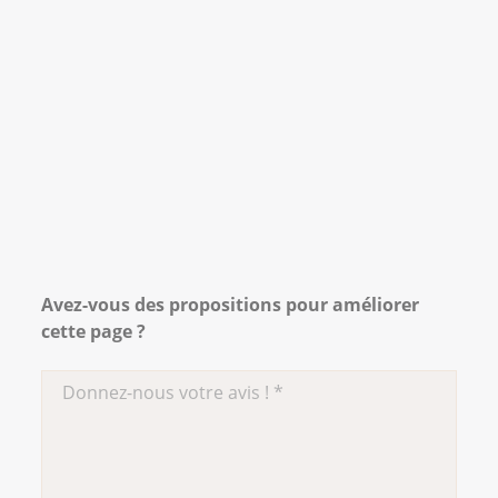
Diagnostik, Therapie und Nachsorge des
Larynxkarzinoms. Langversion 1.1,
https://www.leitlinienprogramm-
onkologie.de/leitlinien/larynxkarzinom
Avez-vous des propositions pour améliorer
cette page ?