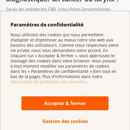
Seuls les médecins ORL (oto-rhino-laryngologie)
posent le diagnostic de cancer du larynx.
Paramètres de confidentialité
Pour établir son diagnostic, les médecins procède
vous examinent à l’aide d’un endoscope. L’endoscope
Nous utilisons des cookies qui nous permettent
d'adapter et d'optimiser au mieux notre site web aux
est un tube fin et flexible muni d’une petite caméra à
besoins des utilisateurs. Comme nous respectons votre
son extrémité.
vie privée, nous vous demandons votre accord. En
cliquant sur « Accepter & fermer », vous approuvez le
Après l’anesthésie, votre médecin examine la bouche,
stockage des cookies dans votre browser. Vous pouvez
la gorge, le larynx et la trachée. Elle ou il examine
à tout moment modifier vos paramètres de cookies
dans les « Paramètres de confidentialité » (lien tout en
ensuite de plus près les zones suspectes avec une
bas de la page). Plus d'informations dans notre
loupe. Elle ou il prélève parfois des échantillons de
déclaration de protection des données
.
tissus pour les faire analyser en laboratoire.
Une échographie ou un scanner (tomodensitométrie)
permet également d’examiner la région du cou.
Accepter & fermer
Gestion des cookies
Quels sont les traitements possibles