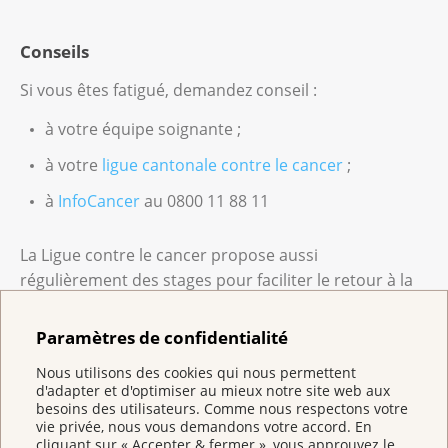
Conseils
Si vous êtes fatigué, demandez conseil :
à votre équipe soignante ;
à votre
ligue cantonale contre le cancer
;
à
InfoCancer
au 0800 11 88 11
La Ligue contre le cancer propose aussi
régulièrement des stages pour faciliter le retour à la
vie de tous les jours.
Vous trouverez également de précieuses
Paramètres de confidentialité
informations dans la brochure «
Fatigue et cancer
».
Nous utilisons des cookies qui nous permettent
d'adapter et d'optimiser au mieux notre site web aux
besoins des utilisateurs. Comme nous respectons votre
La brochure « Fatigue et cancer »
vie privée, nous vous demandons votre accord. En
cliquant sur « Accepter & fermer », vous approuvez le