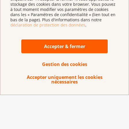
stockage des cookies dans votre browser. Vous pouvez
expose les causes de la fatigue chronique en détail
à tout moment modifier vos paramètres de cookies
;
dans les « Paramètres de confidentialité » (lien tout en
bas de la page). Plus d'informations dans notre
fournit de nombreux conseils pratiques ;
déclaration de protection des données
.
vous aide à découvrir les possibilités les plus
appropriées dans votre cas pour mieux vivre avec
Accepter & fermer
la fatigue.
Brochure : Fa­tigue et can­cer - Iden­ti­fier les
Gestion des cookies
causes, cher­cher des so­lu­tions
Accepter uniquement les cookies
nécessaires