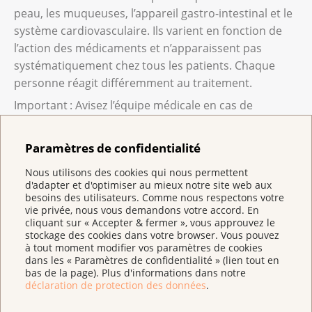
peau, les muqueuses, l’appareil gastro-intestinal et le
système cardiovasculaire. Ils varient en fonction de
l’action des médicaments et n’apparaissent pas
systématiquement chez tous les patients. Chaque
personne réagit différemment au traitement.
Important : Avisez l’équipe médicale en cas de
troubles. Beaucoup peuvent être traités. Demandez-
lui également quels effets indésirables vous devez
Paramètres de confidentialité
signaler sans délai et à qui.
Nous utilisons des cookies qui nous permettent
d'adapter et d'optimiser au mieux notre site web aux
besoins des utilisateurs. Comme nous respectons votre
Qu’est-ce que les anticorps
vie privée, nous vous demandons votre accord. En
monoclonaux ?
cliquant sur « Accepter & fermer », vous approuvez le
stockage des cookies dans votre browser. Vous pouvez
à tout moment modifier vos paramètres de cookies
Le système immunitaire produit naturellement des
dans les « Paramètres de confidentialité » (lien tout en
anticorps. Les anticorps monoclonaux sont fabriqués
bas de la page). Plus d'informations dans notre
en laboratoire et fonctionnent sur le même principe.
déclaration de protection des données
.
Ils sont qualifiés de monoclonaux parce qu’ils sont