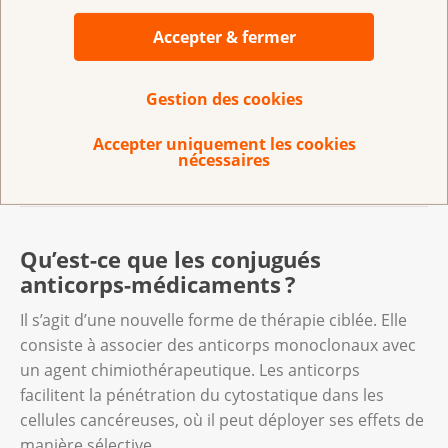
tous identiques, comme des clones.
Accepter & fermer
Les anticorps monoclonaux font partie des
médicaments ciblés, car ils s’attaquent sélectivement
à une caractéristique spécifique des cellules
Gestion des cookies
cancéreuses.
Accepter uniquement les cookies
nécessaires
Comment les anticorps monoclonaux
agissent-ils ?
Certains anticorps marquent les cellules
Qu’est-ce que les conjugués
cancéreuses pour que le système
anticorps-médicaments ?
immunitaire les reconnaisse et les combatte.
D’autres entravent l’approvisionnement en
Il s’agit d’une nouvelle forme de thérapie ciblée. Elle
sang des cellules cancéreuses ou en freinent
consiste à associer des anticorps monoclonaux avec
la croissance.
un agent chimiothérapeutique. Les anticorps
facilitent la pénétration du cytostatique dans les
Les anticorps peuvent aussi contenir des
cellules cancéreuses, où il peut déployer ses effets de
particules radioactives qu’ils transportent
manière sélective.