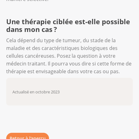
jusqu’aux cellules cancéreuses. Ces
particules radioactives irradient alors la
tumeur de tout près, ce qui permet
Une thérapie ciblée est-elle possible
d’épargner les cellules saines.
dans mon cas ?
Cela dépend du type de tumeur, du stade de la
maladie et des caractéristiques biologiques des
cellules cancéreuses. Posez la question à votre
médecin traitant. Il pourra vous dire si cette forme de
thérapie est envisageable dans votre cas ou pas.
Actualisé en octobre 2023
Retour à l'aperçu