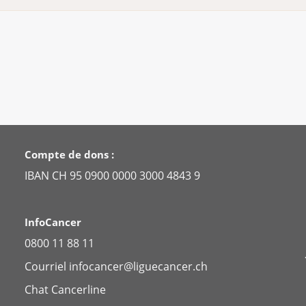
orporels : salive, urine, sueur.
que des contacts limités avec le personnel soignant ou avec
itement.
rapie ne conviennent pas toujours à toutes les personnes
t prévue pour vous. Vous trouverez de plus amples informat
 « La radiothérapie »
Compte de dons :
IBAN CH 95 0900 0000 3000 4843 9
InfoCancer
0800 11 88 11
Courriel
infocancer@liguecancer.ch
Chat
Cancerline