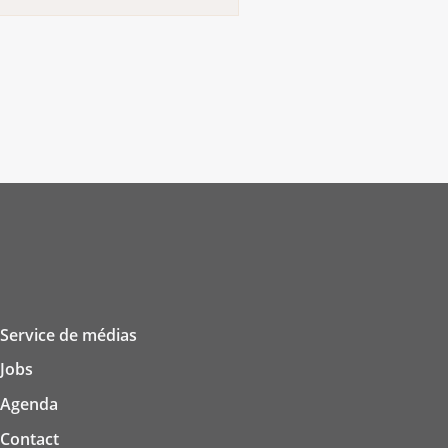
 vos proches pendant et
 concernées. Demandez à
ions sur les deux types de
Service de médias
Jobs
Agenda
Contact