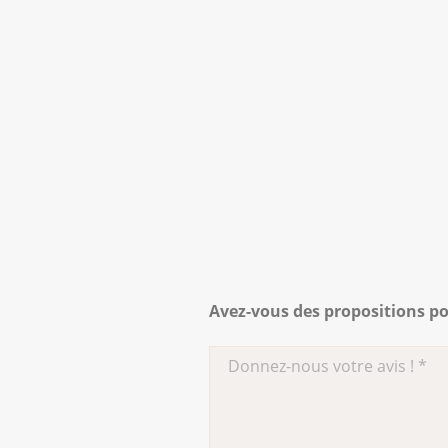
Informations sur la fatigue
Avec certains appareils de
Que se passe-t-il lors d
La source de rayonnement e
Pour cela, on utilise des f
à une anesthésie générale o
Dans une autre forme de ra
Avez-vous des propositions po
forme de liquide ou de capsu
Selon le type de thérapie, 
l'hôpital.
Il arrive que vous soyez ra