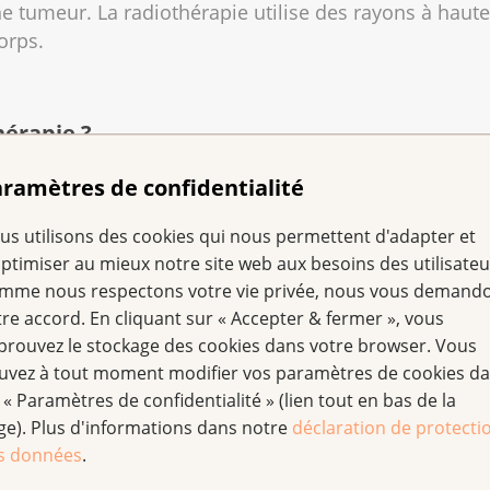
e tumeur. La radiothérapie utilise des rayons à haute 
orps.
hérapie ?
ramètres de confidentialité
teintes d'un cancer reçoivent-elles une radio
riger des rayons à haute énergie vers une tumeur cancéreuse
us utilisons des cookies qui nous permettent d'adapter et
 Les fortes doses de rayons tuent les cellules cancéreuses e
optimiser au mieux notre site web aux besoins des utilisateu
euses empêche leur multiplication. La tumeur diminue de tai
ètrent-ils dans le corps ?
diothérapie soit pour :
mme nous respectons votre vie privée, nous vous demand
tre accord. En cliquant sur « Accepter & fermer », vous
tenant ?
l pour que la radiothérapie fasse effet ?
prouvez le stockage des cookies dans votre browser. Vous
s le corps de l'extérieur ou de l'intérieur (radiothérapie e
uvez à tout moment modifier vos paramètres de cookies d
 « Paramètres de confidentialité » (lien tout en bas de la
d'une radiothérapie externe ?
ge). Plus d'informations dans notre
déclaration de protecti
proximité de la tumeur sont également endommagées lorsqu'e
t améliorer votre qualité de vie. Les spécialistes parlent a
s données
.
e la peau et les cellules des muqueuses de la bouche ou de l
néralement réalisée en ambulatoire. Vous vous rendez à l'h