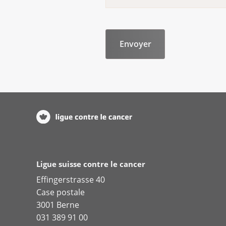
se trouve dans vos fluides c
Il se peut que vous n'ayez 
quelque temps après le tra
Toutes les formes de radiothé
votre médecin quelle forme es
radiothérapie dans la brochure
Ligue suisse contre le cancer
Effingerstrasse 40
Case postale
3001 Berne
031 389 91 00