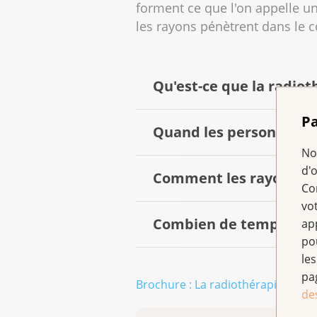
forment ce que l'on appelle un
les rayons pénètrent dans le c
Qu'est-ce que la radiot
Pa
Quand les personnes at
La radiothérapie consiste à di
No
cancéreuses pour les détruire.
d'
destruction des cellules cancér
Comment les rayons pén
Les spécialistes utilisent la ra
Co
vo
Diagnostic du cancer - et main
guérir le cancer ;
Combien de temps faut-i
ap
Les rayons peuvent pénétrer dan
po
en ralentir l’évolution ;
les
Que se passe-t-il lors 
pa
Les cellules saines situées à 
Brochure : La radiothérapie
en atténuer les symptômes e
de
concerne souvent les cellules d
palliative.
Cette radiothérapie est gé