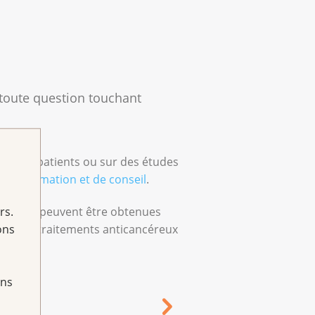
 toute question touchant
ntes et patients ou sur des études
e d’information et de conseil
.
ues, qui peuvent être obtenues
rs.
ccès aux traitements anticancéreux
ons
ans