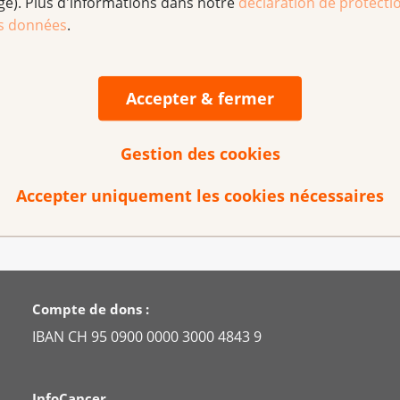
ge). Plus d'informations dans notre
déclaration de protecti
s données
.
les
Accepter & fermer
Gestion des cookies
aux médicaments
Accepter uniquement les cookies nécessaires
Compte de dons :
IBAN CH 95 0900 0000 3000 4843 9
InfoCancer