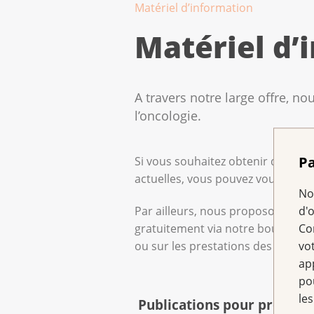
Matériel d’information
Matériel d’
A travers notre large offre, n
l’oncologie.
Pa
Si vous souhaitez obtenir des info
actuelles, vous pouvez vous adre
No
Par ailleurs, nous proposons aux 
d'
gratuitement via notre boutique e
Co
ou sur les prestations des assuran
vo
ap
po
les
Publications pour professi