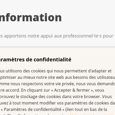
information
ous apportons notre appui aux professionnel·le·s pour
ramètres de confidentialité
rmations individualisées sur la prise en charge de vos patie
sser directement et gratuitement à InfoCancer, notre
servic
us utilisons des cookies qui nous permettent d'adapter et
professionnel·le·s des publications sur des thèmes spécifiq
optimiser au mieux notre site web aux besoins des utilisateu
n ligne. Vous y trouverez des informations sur l’égalité d’a
mme nous respectons votre vie privée, nous vous demand
ces sociales en Suisse.
tre accord. En cliquant sur « Accepter & fermer », vous
prouvez le stockage des cookies dans votre browser. Vous
uvez à tout moment modifier vos paramètres de cookies d
 « Paramètres de confidentialité » (lien tout en bas de la
onnels