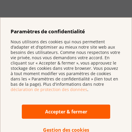
Paramètres de confidentialité
Ligue suisse contre le cancer
Nous utilisons des cookies qui nous permettent
Effingerstrasse 40
d'adapter et d'optimiser au mieux notre site web aux
Case postale
besoins des utilisateurs. Comme nous respectons votre
3001 Berne
vie privée, nous vous demandons votre accord. En
cliquant sur « Accepter & fermer », vous approuvez le
031 389 91 00
stockage des cookies dans votre browser. Vous pouvez
à tout moment modifier vos paramètres de cookies
La Ligue dans votre région
dans les « Paramètres de confidentialité » (lien tout en
bas de la page). Plus d'informations dans notre
déclaration de protection des données
.
InfoCancer
0800 11 88 11
Accepter & fermer
Courriel
infocancer@liguecancer.ch
Chat
Cancerline
Gestion des cookies