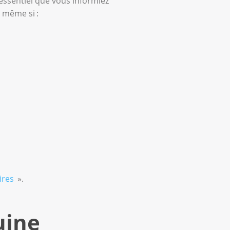
essentiel que vous informiez
 même si :
ires
».
uine