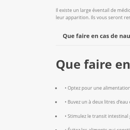
Il existe un large éventail de mé
leur apparition. Ils vous seront re
Que faire en cas de na
Il est préférable de prendr
Que faire en
Les médicaments qui neutral
Des anxiolytiques peuvent ê
• Optez pour une alimentation 
Des exercices de relaxation
• Buvez un à deux litres d’eau
soulagement.
• Stimulez le transit intestina
Réagir immédiatement