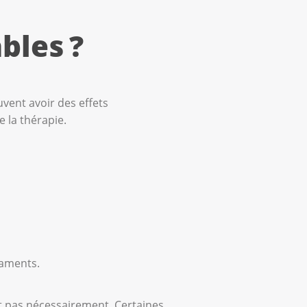
bles ?
vent avoir des effets
e la thérapie.
caments.
nt pas nécessairement. Certaines