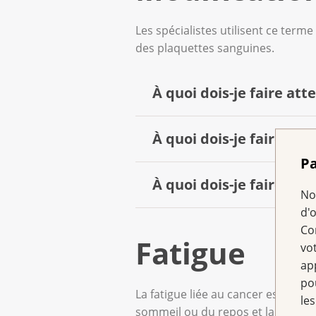
Les spécialistes utilisent ce term
des plaquettes sanguines.
À quoi dois-je faire atte
À quoi dois-je faire att
Les globules blancs (leucocyte
Pa
l’organisme a du mal à lutter 
À quoi dois-je faire att
Les globules rouges (érythrocy
No
Surveillez les signes d’infectio
d’anémie.
d'
Co
Les plaquettes sanguines (thro
maux de gorge, difficultés 
Fatigue
vo
Quels sont les troubles
saignements sont plus importa
ap
peuvent apparaître spontanéme
brûlures ou douleurs en uri
po
de la fatigue, un teint pâle ;
thrombocytes est bas.
La fatigue liée au cancer est une 
les
rhume, toux soudaine, respi
sommeil ou du repos et laisse un 