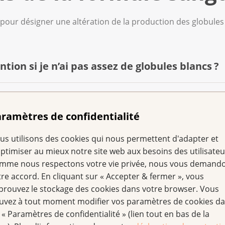
e pour désigner une altération de la production des globules
ntion si je n’ai pas assez de globules blancs ?
ention si je n’ai pas assez de globules rouges ?
s) sont chargés de nos défenses immunitaires. Lorsqu’ils s
ramètres de confidentialité
contre les agents pathogènes.
ention si je n’ai pas assez de plaquettes sangu
tes) transportent l’oxygène dans le sang. Lorsqu’ils sont en
us utilisons des cookies qui nous permettent d'adapter et
n et informez l’équipe médicale en cas de :
optimiser au mieux notre site web aux besoins des utilisateu
mme nous respectons votre vie privée, nous vous demand
mbocytes) aident le sang à coaguler. Lorsqu’elles sont en n
à avaler ou douleurs dans la bouche et la gorge ;
tre accord. En cliquant sur « Accepter & fermer », vous
 ou les symptômes possibles ?
nts et durent plus longtemps en cas de blessure. Des saig
prouvez le stockage des cookies dans votre browser. Vous
nt. En principe, l’organisme parvient à arrêter les saigne
nant ;
uvez à tout moment modifier vos paramètres de cookies d
fatigue éprouvante et difficile à surmonter. Elle ne disparaî
 « Paramètres de confidentialité » (lien tout en bas de la
ration difficile ou douloureuse ;
sentiment d’épuisement sur le plan physique, mental et émot