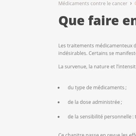
Médicaments contre le cancer
Que faire en
Les traitements médicamenteux dét
indésirables. Certains se manifest
La survenue, la nature et l’intensi
du type de médicaments ;
de la dose administrée ;
de la sensibilité personnelle
Ce chapitre passe en revue les ef