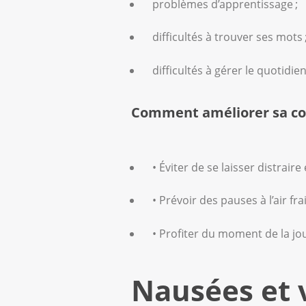
problèmes d’apprentissage ;
Comment y remédier ?
difficultés à trouver ses mots 
Faites les choses qui vous 
difficultés à gérer le quotidien
Mangez ce que vous aimez et
Essayez de garder une acti
Comment améliorer sa co
la circulation sanguine et l
• Éviter de se laisser distraire
Vous trouverez de plus amples 
brochures de la Ligue contre l
• Prévoir des pauses à l’air frai
internet «
La fatigue
».
• Profiter du moment de la jou
Nausées et