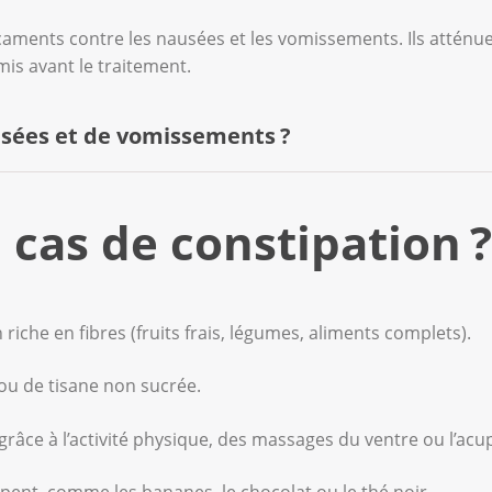
dicaments contre les nausées et les vomissements. Ils atté
mis avant le traitement.
usées et de vomissements ?
e les médicaments avant de vous sentir mal.
 cas de constipation ?
isent l’acidité gastrique peuvent apaiser les troubles.
tre efficaces chez certaines personnes.
riche en fibres (fruits frais, légumes, aliments complets).
, l’acupuncture ou l’acupression sur un point spécifique pe
 ou de tisane non sucrée.
l grâce à l’activité physique, des massages du ventre ou l’acu