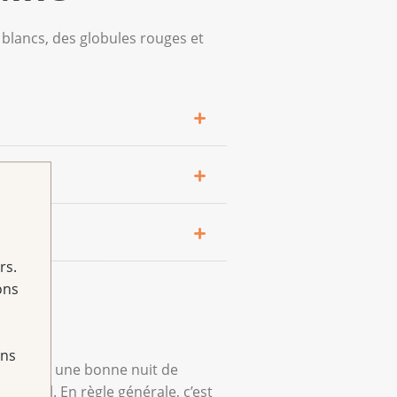
 blancs, des globules rouges et
ont trop peu nombreux,
ines ?
 nombre insuffisant, on parle
rs.
ons
ombre insuffisant, les
nements de nez ou des bleus
ments même si le taux de
ans
t pas avec une bonne nuit de
ionnel. En règle générale, c’est