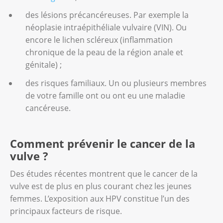
le lichen scléreux ;
des lésions précancéreuses. Par exemple la
néoplasie intraépithéliale vulvaire (VIN). Ou
les verrues génitales (condylomes), dues
encore le lichen scléreux (inflammation
à une infection aux papillomavirus
chronique de la peau de la région anale et
humains (HPV) ;
génitale) ;
l’hyperplasie épithéliale.
des risques familiaux. Un ou plusieurs membres
de votre famille ont ou ont eu une maladie
cancéreuse.
Comment prévenir le cancer de la
vulve ?
Des études récentes montrent que le cancer de la
vulve est de plus en plus courant chez les jeunes
femmes. L’exposition aux HPV constitue l’un des
principaux facteurs de risque.