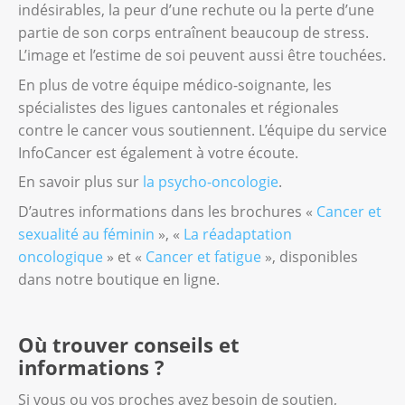
indésirables, la peur d’une rechute ou la perte d’une
maladie. Il dépend aussi de la taille et de la
partie de son corps entraînent beaucoup de stress.
localisation de la tumeur. Votre âge et votre
L’image et l’estime de soi peuvent aussi être touchées.
état de santé général sont également pris en
En plus de votre équipe médico-soignante, les
compte.
spécialistes des ligues cantonales et régionales
Votre médecin vous propose les thérapies
contre le cancer vous soutiennent. L’équipe du service
les plus adaptées à votre situation. Discutez-
InfoCancer est également à votre écoute.
en ensemble et n’hésitez pas à demander
En savoir plus sur
la psycho-oncologie
.
des précisions en cas de doute.
D’autres informations dans les brochures «
Cancer et
sexualité au féminin
», «
La réadaptation
oncologique
» et «
Cancer et fatigue
», disponibles
dans notre boutique en ligne.
Où trouver conseils et
informations ?
Si vous ou vos proches avez besoin de soutien,