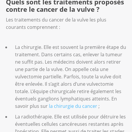
Quels sont les traitements proposés
de la maladie :
contre le cancer de la vulve ?
stade 1 : la tumeur est limitée à la vulve
Les traitements du cancer de la vulve les plus
ou au périnée ;
courants comprennent :
stade 2 : la tumeur s’est étendue à
d’autres régions du bassin ;
La chirurgie. Elle est souvent la première étape du
stade 3 : la tumeur s’est étendue à
traitement. Dans certains cas, enlever la tumeur
d’autres régions du bassin. Les ganglions
ne suffit pas. Les médecins doivent alors retirer
lymphatiques sont atteints ;
une partie de la vulve. On appelle cela une
stade 4 : il y a des métastases dans
vulvectomie partielle. Parfois, toute la vulve doit
d’autres organes (métastases à distance).
être enlevée. Il s’agit alors d’une vulvectomie
totale. L’équipe chirurgicale retire également les
Il existe deux méthodes de classification du
éventuels ganglions lymphatiques atteints. En
cancer de la vulve : la classification FIGO et la
savoir plus sur
la chirurgie du cancer
;
classification TNM. Les stades des deux
La radiothérapie. Elle est utilisée pour détruire les
classifications sont désignés par des chiffres
éventuelles cellules cancéreuses restantes après
et des lettres. Lorsque le chiffre est élevé,
l’opération. Elle permet aussi de traiter les stades