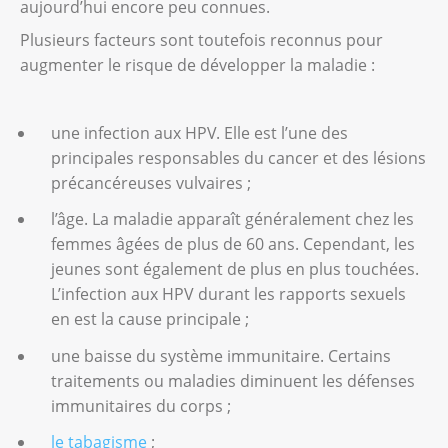
aujourd’hui encore peu connues.
bénignes :
Une infection aux HPV.
Plusieurs facteurs sont toutefois reconnus pour
le fibrome, qui se développe dans les
augmenter le risque de développer la maladie :
Le tabac.
tissus fibreux et musculaires ;
Le lichen scléreux (inflammation
le lipome, issu du tissu graisseux ;
chronique de la peau de la région anale et
une infection aux HPV. Elle est l’une des
l’hémangiome, qui se développe dans les
génitale).
principales responsables du cancer et des lésions
vaisseaux sanguins.
précancéreuses vulvaires ;
Un affaiblissement du système
immunitaire.
l’âge. La maladie apparaît généralement chez les
femmes âgées de plus de 60 ans. Cependant, les
Les affections non cancéreuses
jeunes sont également de plus en plus touchées.
Il existe de nombreuses affections bénignes
L’infection aux HPV durant les rapports sexuels
de la peau de la vulve. Des démangeaisons
en est la cause principale ;
de la région atteinte sont leur symptôme
une baisse du système immunitaire. Certains
commun.
traitements ou maladies diminuent les défenses
immunitaires du corps ;
Les affections les plus fréquemment
rencontrées sont :
le tabagisme
;