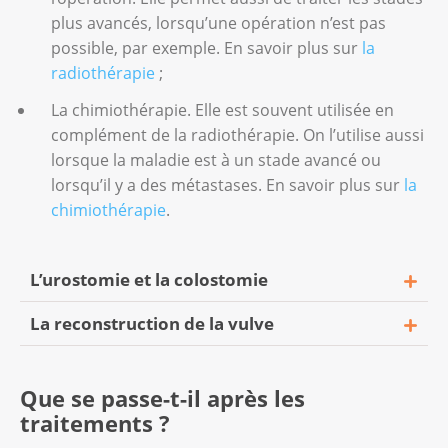
cela signifie que la tumeur s’est étendue aux
plus avancés, lorsqu’une opération n’est pas
tissus voisins. Ou que la tumeur est grande.
possible, par exemple. En savoir plus sur
la
Votre médecin vous expliquera la
radiothérapie
;
signification des résultats d’examen.
La chimiothérapie. Elle est souvent utilisée en
L’équipe médicale doit connaître le stade de
complément de la radiothérapie. On l’utilise aussi
la maladie avant le début des traitements.
lorsque la maladie est à un stade avancé ou
Une classification de la tumeur permet de
lorsqu’il y a des métastases. En savoir plus sur
la
déterminer son étendue et la présence des
chimiothérapie
.
métastases. Elle permet aussi de planifier les
traitements de manière adaptée à la
L’urostomie et la colostomie
situation.
La reconstruction de la vulve
Le cancer de la vulve peut être invasif. Invasif
Lorsque le cancer est très avancé, les
signifie qu’il a tendance à s’étendre dans les
médecins peuvent enlever tous les organes
Les rapports sexuels restent généralement
tissus et les organes voisins. Le périnée,
de la région pelvienne. Cela signifie que le
Que se passe-t-il après les
possibles après une vulvectomie.
l’urètre, le vagin, l’anus et le rectum sont
vagin, l’utérus, les trompes de Fallope et les
traitements ?
particulièrement touchés.
ovaires peuvent être retirés. La vessie,
Une fois la tumeur retirée, l’équipe