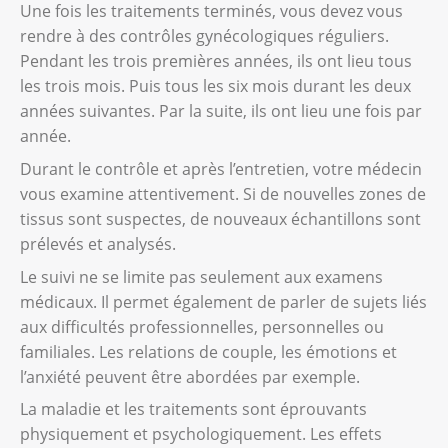
l’urètre, le rectum et l’anus peuvent aussi
Une fois les traitements terminés, vous devez vous
chirurgicale peut reconstruire la vulve. La
être enlevés.
rendre à des contrôles gynécologiques réguliers.
Les métastases
reconstruction d’autres zones touchées
Pendant les trois premières années, ils ont lieu tous
comme le vagin est aussi possible. Cette
Lorsque l’élimination de l’urine n’est plus
Si un cancer de la vulve n’est pas traité, il
les trois mois. Puis tous les six mois durant les deux
opération permet d’améliorer la fonction de
possible par la voie habituelle, les médecins
s’étend dans l’organisme par le système
années suivantes. Par la suite, ils ont lieu une fois par
la vulve et son apparence.
pratiquent ce que l’on appelle une stomie
sanguin et lymphatique. Lorsque les cellules
année.
urinaire, ou urostomie. L’équipe chirurgicale
cancéreuses se rassemblent dans une autre
Votre médecin et vous discutez ensemble du
Durant le contrôle et après l’entretien, votre médecin
créée une nouvelle ouverture au niveau de
partie du corps, on parle de métastases. Les
choix du traitement. Le traitement est
vous examine attentivement. Si de nouvelles zones de
l’abdomen. Une poche est ensuite collée à la
ganglions lymphatiques du pli de l’aine ou du
adapté à votre situation. Il dépend de votre
tissus sont suspectes, de nouveaux échantillons sont
peau et permet de recueillir l’urine. En savoir
bas-ventre peuvent être atteints. D’autres
âge, de votre vie sexuelle et de la présence
prélevés et analysés.
plus sur
l’urostomie
.
organes comme le foie ou les reins sont plus
ou non d’autres troubles. Vous trouverez
Le suivi ne se limite pas seulement aux examens
rarement touchés.
plus d’informations dans la brochure «
Pour l’évacuation des selles, l’équipe
médicaux. Il permet également de parler de sujets liés
Cancer et sexualité au féminin
».
chirurgicale créée un anus artificiel au niveau
aux difficultés professionnelles, personnelles ou
de l’abdomen. Une poche est ensuite collée
familiales. Les relations de couple, les émotions et
afin de récolter les selles. On appelle cela une
l’anxiété peuvent être abordées par exemple.
colostomie. En savoir plus sur
la colostomie
.
La maladie et les traitements sont éprouvants
physiquement et psychologiquement. Les effets
Le choix du traitement dépend du stade de la