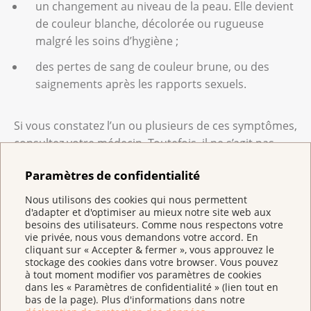
un changement au niveau de la peau. Elle devient
de couleur blanche, décolorée ou rugueuse
malgré les soins d’hygiène ;
des pertes de sang de couleur brune, ou des
saignements après les rapports sexuels.
Si vous constatez l’un ou plusieurs de ces symptômes,
consultez votre médecin. Toutefois, il ne s’agit pas
nécessairement d’un cancer. Ils peuvent aussi être le
Paramètres de confidentialité
signe d’autres affections bénignes.
Nous utilisons des cookies qui nous permettent
d'adapter et d'optimiser au mieux notre site web aux
Quels examens permettent de poser
besoins des utilisateurs. Comme nous respectons votre
vie privée, nous vous demandons votre accord. En
le diagnostic ?
cliquant sur « Accepter & fermer », vous approuvez le
stockage des cookies dans votre browser. Vous pouvez
Le cancer de la vulve est souvent découvert lors d’un
à tout moment modifier vos paramètres de cookies
examen gynécologique de routine, ou lorsque des
dans les « Paramètres de confidentialité » (lien tout en
bas de la page). Plus d'informations dans notre
symptômes apparaissent.