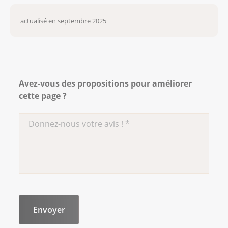
American Cancer Society. (n.d.). Vulvar
cancer.
https://www.cancer.org/cancer/types/vulv
actualisé en septembre 2025
cancer/about.html
Deutsche Krebsgesellschaft. (n.d.).
Vulvakrebs.
https://www.krebsgesellschaft.de/onko-
Avez-vous des propositions pour améliorer
internetportal/basis-informationen-
cette page ?
krebs/krebsarten/andere-
krebsarten/vulvakrebs.html
Le manuel MSD. (n.d.). Cancer du vagin.
https://www.msdmanuals.com/fr/accueil/probl%
de-sant%C3%A9-de-la-femme/cancers-
gyn%C3%A9cologiques/cancer-du-
vagin#Traitement_v806577_fr