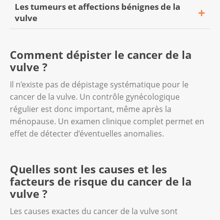
Les tumeurs et affections bénignes de la
On parle de lésions précancéreuses lorsque
vulve
les cellules de la vulve subissent des
changements anormaux. Cela signifie qu’elles
Même si ces affections sont bénignes, elles
ne sont pas encore cancéreuses. Elles
Comment dépister le cancer de la
peuvent néanmoins augmenter le risque de
risquent de le devenir si ces changements ne
vulve ?
néoplasie intra-épithéliale vulvaire (VIN) ou
sont pas traités.
de cancer de la vulve.
Il n’existe pas de dépistage systématique pour le
cancer de la vulve. Un contrôle gynécologique
La néoplasie intra-épithéliale vulvaire
régulier est donc important, même après la
Les tumeurs bénignes
(VIN)
ménopause. Un examen clinique complet permet en
Une tumeur non cancéreuse de la vulve peut
La néoplasie intra-épithéliale vulvaire,
effet de détecter d’éventuelles anomalies.
se développer dans le tissu conjonctif.
abrégée VIN, est une lésion précancéreuse.
Contrairement aux tumeurs malignes, elle ne
Des cellules anormales envahissent la
s’étend pas à d’autres parties du corps. Une
Quelles sont les causes et les
couche supérieure de la peau recouvrant la
biopsie permet généralement de déterminer
facteurs de risque du cancer de la
vulve. La VIN est l’un des facteurs de risque
s’il s’agit d’un cancer ou non.
vulve ?
du cancer de la vulve.
Les causes exactes du cancer de la vulve sont
Il existe différentes formes de tumeurs
Quels sont les facteurs de risque d’une VIN ?