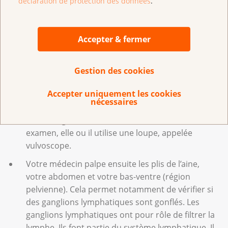
déclaration de protection des données
.
L’examen physique
Accepter & fermer
En cas de suspicion de carcinome vulvaire, un
examen physique est d’abord réalisé.
Gestion des cookies
Accepter uniquement les cookies
Votre gynécologue examine attentivement votre
nécessaires
vulve et votre périnée. Le périnée signifie le tissu
entre les grandes lèvres et l’anus. Pour cet
examen, elle ou il utilise une loupe, appelée
vulvoscope.
Votre médecin palpe ensuite les plis de l’aine,
votre abdomen et votre bas-ventre (région
pelvienne). Cela permet notamment de vérifier si
des ganglions lymphatiques sont gonflés. Les
ganglions lymphatiques ont pour rôle de filtrer la
lymphe. Ils font partie du système lymphatique. Il