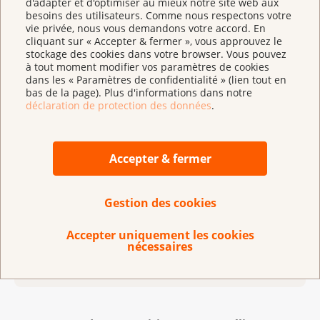
d'adapter et d'optimiser au mieux notre site web aux
La boutique vous propose de nombreuses
besoins des utilisateurs. Comme nous respectons votre
entre elles.
vie privée, nous vous demandons votre accord. En
brochures et fiches d’information sur différents
cliquant sur « Accepter & fermer », vous approuvez le
thèmes en rapport avec le cancer.
Le plan de traitement peut varier fortement
stockage des cookies dans votre browser. Vous pouvez
à tout moment modifier vos paramètres de cookies
suivant le cas. Demandez des explications à
dans les « Paramètres de confidentialité » (lien tout en
votre équipe soignante.
bas de la page). Plus d'informations dans notre
Vidéos :
déclaration de protection des données
.
Qu’est-ce que le cancer ?
Accepter & fermer
Diagnostic de cancer : que faire ?
Prendre ses médicaments anticancéreux à la
Gestion des cookies
maison
Accepter uniquement les cookies
nécessaires
Actualisé le : 7. mars 2022