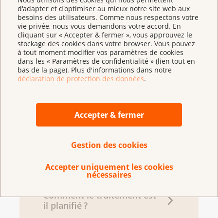
myeloische Leukämie bei Erwachsenen.
d'adapter et d'optimiser au mieux notre site web aux
Wissensdatenbank
besoins des utilisateurs. Comme nous respectons votre
vie privée, nous vous demandons votre accord. En
Krebsinformationsdienst, Deutsches
Qu’est-ce que la leucémie ?
cliquant sur « Accepter & fermer », vous approuvez le
Krebsforschungszentrum.
stockage des cookies dans votre browser. Vous pouvez
https://widb.krebsinformationsdienst.de/wissens
à tout moment modifier vos paramètres de cookies
dans les « Paramètres de confidentialité » (lien tout en
blutbildendes-und-verwandtes-
bas de la page). Plus d'informations dans notre
gewebe/aml-akute-myeloische-leukaemie-
déclaration de protection des données
.
Les différents types de
bei-erwachsenen/
leucémie
Manegold, K. (2020, 24 août). Chronische
Accepter & fermer
myeloische Leukämie. Wissensdatenbank
Krebsinformationsdienst, Deutsches
Comment le diagnostic est-
Krebsforschungszentrum.
Gestion des cookies
il posé ?
https://widb.krebsinformationsdienst.de/wissens
Accepter uniquement les cookies
blutbildendes-und-verwandtes-
nécessaires
gewebe/cml-chronische-myeloische-
leukaemie/
Comment le traitement est-
il planifié ?