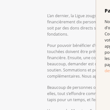
Pa
L’an dernier, la Ligue zougoise co
No
financièrement dix personnes et f
d'
soit par des dons directs soit en f
Co
fondations.
vo
Pour pouvoir bénéficier d’un soutie
ap
touchées doivent être prêtes à div
po
financière. Ensuite, une commissi
les
beaucoup, demander est difficile.
pa
soutien. Sommations et poursuites 
de
complémentaires. Nous apportons
Beaucoup de personnes ont du mal 
elles, tout s’effondre comme un ch
tapis pour un temps, et l’endett