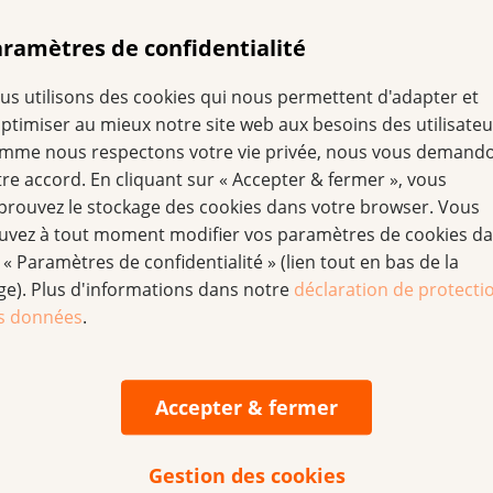
ramètres de confidentialité
ntre le cancer a soutenu
us utilisons des cookies qui nous permettent d'adapter et
amilles du canton de Zoug,
optimiser au mieux notre site web aux besoins des utilisateu
aisant appel à des
mme nous respectons votre vie privée, nous vous demand
tre accord. En cliquant sur « Accepter & fermer », vous
n financier, les familles
prouvez le stockage des cookies dans votre browser. Vous
ulguer leur situation
uvez à tout moment modifier vos paramètres de cookies d
on de la Ligue zougoise contre le cancer se prononce sur 
 « Paramètres de confidentialité » (lien tout en bas de la
 Par conséquent, les requêtes arrivent souvent très tard et
ge). Plus d'informations dans notre
déclaration de protecti
sont parfois déjà d’actualité. Certains cas relèvent de l’aid
s données
.
 alors notre aide pour compléter les longs formulaires d
à s’organiser avec un budget serré. En effet, lorsque la no
Accepter & fermer
âteau de cartes. Dans cette situation difficile, les question
ement menace.
Gestion des cookies