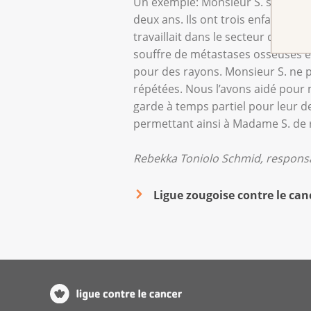
Un exemple: Monsieur S. s’annonce
deux ans. Ils ont trois enfants (16
travaillait dans le secteur du net
souffre de métastases osseuses et
pour des rayons. Monsieur S. ne p
répétées. Nous l’avons aidé pour m
garde à temps partiel pour leur de
permettant ainsi à Madame S. de r
Rebekka Toniolo Schmid, responsa
Ligue zougoise contre le can