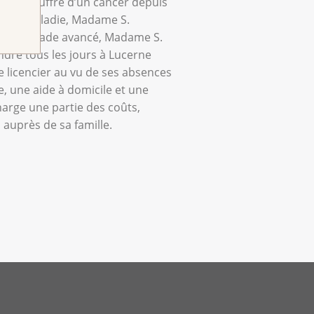
ans, souffre d’un cancer depuis
qu’à sa maladie, Madame S.
est à un stade avancé, Madame S.
ndre tous les jours à Lucerne
e licencier au vu de ses absences
e, une aide à domicile et une
harge une partie des coûts,
 auprès de sa famille.