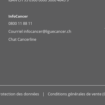
IBAN CH 95 0900 0000 3000 4843 9
InfoCancer
0800 11 88 11
Courriel
infocancer@liguecancer.ch
Chat
Cancerline
rotection des données
Conditions générales de vente (