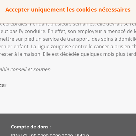
 auprès de notre service de conseil. Sa femme, âgée de 45 
, 14 et 6 ans). Monsieur S. travaille sur les chantiers, et jus
Accepter uniquement les cookies nécessaires
toyage. Elle n’a pas d’assurance perte de gains. La maladie 
 cérébrales. Pendant plusieurs semaines, elle devrait se re
eut pas l’y conduire. En effet, son employeur a menacé de l
ettre sur pied un service de transport, des soins à domicil
rnier enfant. La Ligue zougoise contre le cancer a pris en c
ester à la maison. Elle est décédée quelques mois plus tard
ble conseil et soutien
cer
Compte de dons :