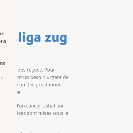
rs.
ons
ans
les demandes reçues. Pour
 traduisent un besoin urgent de
on
e sociale ou des prestations
e demande.
uvelle d’un cancer s’abat sur
s financières sont mises sous le