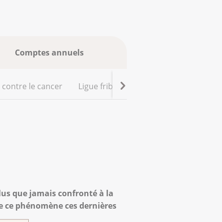
Comptes annuels
 contre le cancer
Ligue fribourgeoise contre le cancer
lus que jamais confronté à la
de ce phénomène ces dernières