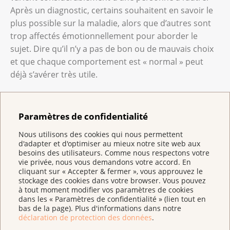
Après un diagnostic, certains souhaitent en savoir le
plus possible sur la maladie, alors que d’autres sont
trop affectés émotionnellement pour aborder le
sujet. Dire qu’il n’y a pas de bon ou de mauvais choix
et que chaque comportement est « normal » peut
déjà s’avérer très utile.
Que recommandez-vous aux proches des
personnes atteintes d’un cancer pour les aider à
Paramètres de confidentialité
faire face au stress ?
Nous utilisons des cookies qui nous permettent
Le cancer d’un être cher touche également les
d'adapter et d'optimiser au mieux notre site web aux
proches, qui se sentent généralement accablés. Nous
besoins des utilisateurs. Comme nous respectons votre
les encourageons à accompagner la personne
vie privée, nous vous demandons votre accord. En
cliquant sur « Accepter & fermer », vous approuvez le
touchée dans la mesure du possible et à poser des
stockage des cookies dans votre browser. Vous pouvez
questions aux professionnels afin de mieux
à tout moment modifier vos paramètres de cookies
dans les « Paramètres de confidentialité » (lien tout en
comprendre la maladie et les traitements. Les
bas de la page). Plus d'informations dans notre
proches ont également le droit de chercher du
déclaration de protection des données
.
soutien et des conseils. Et puis, quel que soit le stade