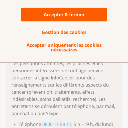
de la maladie, il est conseillé de se créer des espaces
et des îlots de liberté pour renforcer ses propres
Accepter & fermer
forces et ressources.
Gestion des cookies
Accepter uniquement les cookies
Le cancer soulève de nombreuses
nécessaires
questions
Les personnes atteintes, les proches et les
personnes intéressées de tout âge peuvent
contacter la Ligne InfoCancer pour des
renseignements sur les différents aspects du
cancer (prévention, traitements, effets
indésirables, soins palliatifs, recherche). Les
entretiens se déroulent par téléphone, par mail,
par chat ou par Skype.
Téléphone
0800 11 88 11
, 9 h –19 h, du lundi