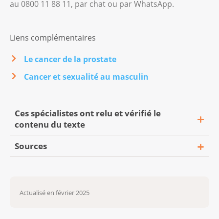
au 0800 11 88 11, par chat ou par WhatsApp.
Liens complémentaires
Le cancer de la prostate
Cancer et sexualité au masculin
Ces spécialistes ont relu et vérifié le
contenu du texte
Sources
PD Dr méd. Aurelius Omlin, médecin
oncologue, Centre d’oncologie de Zurich,
Leitlinienprogramm Onkologie (Deutsche
et médecin agréé à la Clinique Hirslanden
Krebsgesellschaft, Deutsche Krebshilfe,
de Zurich
Actualisé en février 2025
AWMF) (2024). S3-Leitlinie
PD Dr méd. Cédric Panje, directeur
Prostatakarzinom. Version