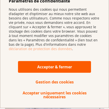
Paramètres de confidentialité
Nous utilisons des cookies qui nous permettent
d'adapter et d'optimiser au mieux notre site web aux
besoins des utilisateurs. Comme nous respectons votre
vie privée, nous vous demandons votre accord. En
cliquant sur « Accepter & fermer », vous approuvez le
stockage des cookies dans votre browser. Vous pouvez
à tout moment modifier vos paramètres de cookies
dans les « Paramètres de confidentialité » (lien tout en
Dépistage
bas de la page). Plus d'informations dans notre
Détecté à temps, il peut même souvent être
déclaration de protection des données
.
traité avec succès. Trouvez la solution qui vous
convient.
Accepter & fermer
Gestion des cookies
Accepter uniquement les cookies
nécessaires