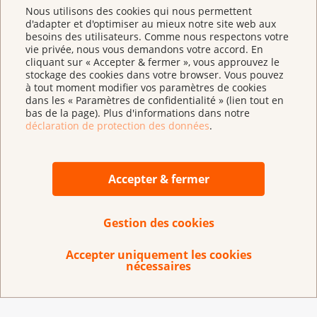
Nous utilisons des cookies qui nous permettent
Spenderntéléchargements de brochures sur le thème
d'adapter et d'optimiser au mieux notre site web aux
du cancer ont été effectués au cours de l’année
besoins des utilisateurs. Comme nous respectons votre
vie privée, nous vous demandons votre accord. En
écoulée. 195'000 brochures ont été commandées en
cliquant sur « Accepter & fermer », vous approuvez le
format papier. Un assortiment de près de 190
stockage des cookies dans votre browser. Vous pouvez
brochures en trois langues est ainsi mis gratuitement
à tout moment modifier vos paramètres de cookies
dans les « Paramètres de confidentialité » (lien tout en
à disposition des personnes concernées, de leurs
bas de la page). Plus d'informations dans notre
proches et de toute personne intéressée. Ces
déclaration de protection des données
.
publications élaborées avec soin sont actualisées,
mises à jour et rédigées dans un langage accessible.
C’est grâce à ses donatrices et donateurs que la Ligue
Accepter & fermer
contre le cancer peut proposer et tenir à jour ces
publications professionnelles et indépendantes de
Gestion des cookies
l’industrie pharmaceutique et des assureurs maladie.
können diese Informationen unabhängig von
Accepter uniquement les cookies
Pharmafirmen und Krankenversicherern
nécessaires
professionell und aktuell angeboten werden.