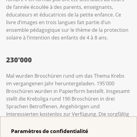
de l’année écoulée à des parents, enseignants,
éducateurs et éducatrices de la petite enfance. Ce
livre d’images en trois langues fait partie d’un
ensemble pédagogique sur le thème de la protection
solaire à l’intention des enfants de 4 à 8 ans.
230'000
Mal wurden Broschüren rund um das Thema Krebs
im vergangenen Jahr heruntergeladen. 195'000
Broschüren wurden in Papierform bestellt. Insgesamt
stellt die Krebsliga rund 190 Broschüren in drei
Sprachen Betroffenen, Angehörigen und
Interessierten kostenlos zur Verfügung. Die sorgfältig
aufbereiteten Publikationen werden laufend
überprüft, aktualisiert und lesefreundlich gestaltet.
Paramètres de confidentialité
Nur dank Spenderinnen und