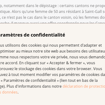
ap, notamment dans le dépistage : certains cantons ne prop
que. Alors qu’une femme de 50 ans résidant à Saint-Gall 
e n’est pas le cas dans le canton voisin, où les femmes do
che. Il manque aussi une offre coordonnée pour les Cancer
aiguë.
ramètres de confidentialité
érêts des personnes touchées par le cancer et relayon
us utilisons des cookies qui nous permettent d'adapter et
optimiser au mieux notre site web aux besoins des utilisateu
mme nous respectons votre vie privée, nous vous demand
tre accord. En cliquant sur « Accepter & fermer », vous
prouvez le stockage des cookies dans votre browser. Vous
uvez à tout moment modifier vos paramètres de cookies d
 « Paramètres de confidentialité » (lien tout en bas de la
ge). Plus d'informations dans notre
déclaration de protecti
s données
.