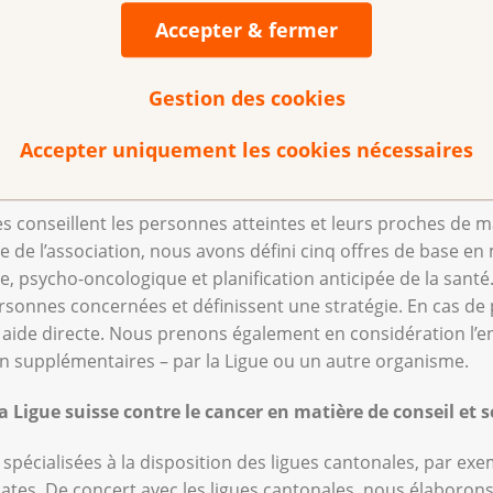
Accepter & fermer
e contre le cancer
Gestion des cookies
Accepter uniquement les cookies nécessaires
 réponse apporte la Ligue contre le cancer ?
es conseillent les personnes atteintes et leurs proches de m
le de l’association, nous avons défini cinq offres de base en 
le, psycho-oncologique et planification anticipée de la santé.
rsonnes concernées et définissent une stratégie. En cas de pr
aide directe. Nous prenons également en considération l’e
n supplémentaires – par la Ligue ou un autre organisme.
la Ligue suisse contre le cancer en matière de conseil et 
écialisées à la disposition des ligues cantonales, par exem
licates. De concert avec les ligues cantonales, nous élabor