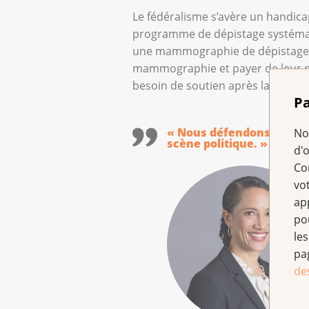
Le fédéralisme s’avère un handic
programme de dépistage systémati
une mammographie de dépistage, c
mammographie et payer de leur po
besoin de soutien après la phase 
Pa
« Nous défendons les int
No
scène politique. »
d'
Co
vo
ap
po
les
pa
de