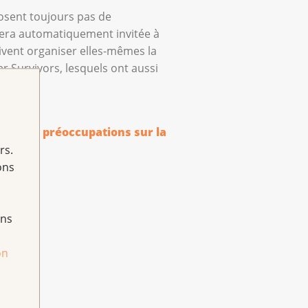
osent toujours pas de
sera automatiquement invitée à
ivent organiser elles-mêmes la
 Survivors, lesquels ont aussi
s leurs préoccupations sur la
rs.
ons
ans
on