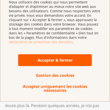
Nous utilisons des cookies qui nous permettent
d'adapter et d'optimiser au mieux notre site web aux
besoins des utilisateurs. Comme nous respectons votre
vie privée, nous vous demandons votre accord. En
cliquant sur « Accepter & fermer », vous approuvez le
stockage des cookies dans votre browser. Vous pouvez
La musique, c’est ce qui a réuni Kevin et Anja. Pour
à tout moment modifier vos paramètres de cookies
son travail de bachelor, le jeune homme cherchait
dans les « Paramètres de confidentialité » (lien tout en
bas de la page). Plus d'informations dans notre
une chanteuse. Il a trouvé Anja. Il l’a contactée sur
déclaration de protection des données
.
Facebook et tous deux ont chatté jusqu’au lendemain
matin. Depuis 2010, ils partagent tout : la vie, les
peurs, les soucis et les moments de bonheur. Quand
Accepter & fermer
ils ne vivaient pas encore ensemble, Anja passait
parfois quatre heures dans le train pour le voir
Gestion des cookies
20 minutes à l’hôpital. « Bon, d’accord, j’aime le train »,
dit-elle, « mais je ferais surtout n’importe quoi pour
Accepter uniquement les cookies
Kevin. »
nécessaires
Et celui-ci de renchérir : « Sans Anja, je ne serais sans
doute plus là. Pendant quelques années, je n’ai pas