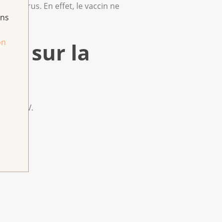
e l'utérus. En effet, le vaccin ne
ans
on
er sur la
 les HPV.