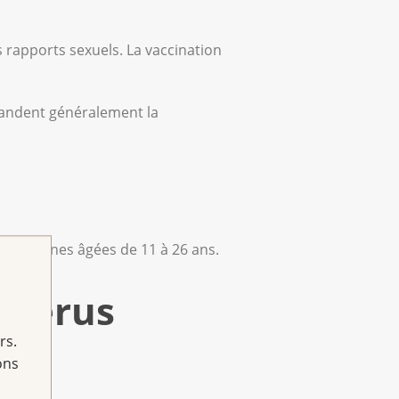
s rapports sexuels. La vaccination
mmandent généralement la
 personnes âgées de 11 à 26 ans.
'utérus
rs.
ons