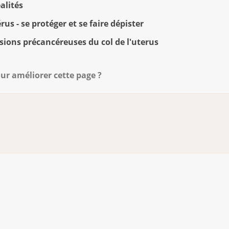
­li­tés
rus - se pro­té­ger et se faire dé­pis­ter
ésions précancéreuses du col de l'uterus
ur améliorer cette page ?