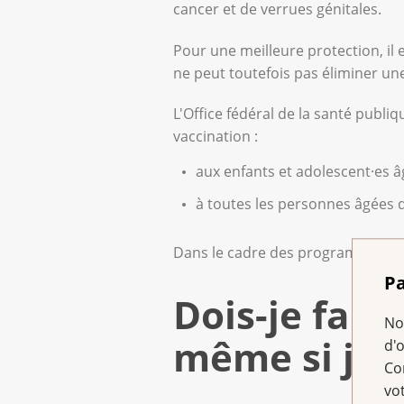
cancer et de verrues génitales.
Pour une meilleure protection, il 
ne peut toutefois pas éliminer une
L'Office fédéral de la santé publ
vaccination :
aux enfants et adolescent·es âg
à toutes les personnes âgées 
Dans le cadre des programmes de v
Pa
Dois-je faire
No
même si je s
d'
Co
vo