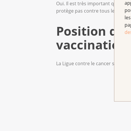
ap
Oui. Il est très important que les 
po
protège pas contre tous les viru
les
pa
Position de 
de
vaccination
La Ligue contre le cancer salue le