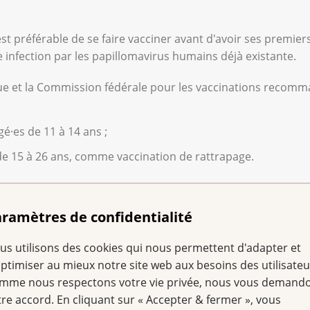
est préférable de se faire vacciner avant d'avoir ses premier
 infection par les papillomavirus humains déjà existante.
ique et la Commission fédérale pour les vaccinations reco
é·es de 11 à 14 ans ;
de 15 à 26 ans, comme vaccination de rattrapage.
accination cantonaux, la vaccination est gratuite pour les
ramètres de confidentialité
 un frottis du col de l
us utilisons des cookies qui nous permettent d'adapter et
uis vaccinée ?
optimiser au mieux notre site web aux besoins des utilisateu
mme nous respectons votre vie privée, nous vous demand
tre accord. En cliquant sur « Accepter & fermer », vous