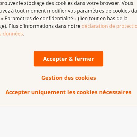
prouvez le stockage des cookies dans votre browser. Vous
personnes vaccinées fassent régulièrement un frottis du col d
uvez à tout moment modifier vos paramètres de cookies d
s HPV pouvant provoquer un cancer.
 « Paramètres de confidentialité » (lien tout en bas de la
ge). Plus d'informations dans notre
déclaration de protecti
la Ligue contre le canc
s données
.
Accepter & fermer
s progrès réalisés dans la prévention des cancers causés par
Gestion des cookies
Accepter uniquement les cookies nécessaires