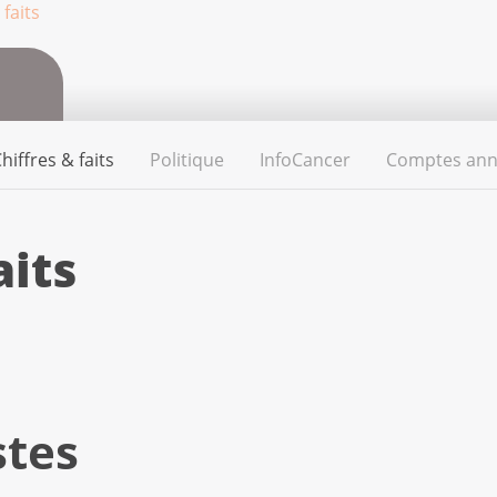
 faits
hiffres & faits
Politique
InfoCancer
Comptes ann
aits
stes