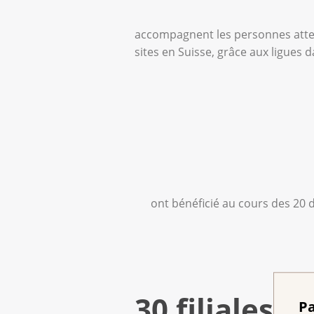
accompagnent les personnes attei
sites en Suisse, grâce aux ligues d
ont bénéficié au cours des 20 d
30 filiales d
Pa