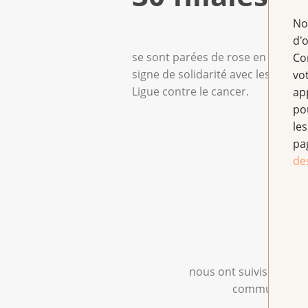
No
d'
se sont parées de rose en octobre
Co
signe de solidarité avec les femme
vo
Ligue contre le cancer.
ap
po
les
pa
de
nous ont suivis sur Fa
communauté et 