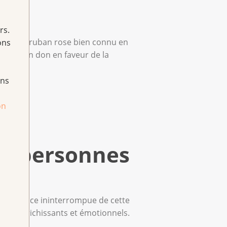
rs.
porté le ruban rose bien connu en
ons
e faire un don en faveur de la
ans
on
00 personnes
 croissance ininterrompue de cette
ifs, enrichissants et émotionnels.