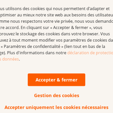
us utilisons des cookies qui nous permettent d'adapter et
optimiser au mieux notre site web aux besoins des utilisateu
, mois du cancer du sein. Les employés·es de La Poste ont 
mme nous respectons votre vie privée, nous vous demand
s atteintes et leurs proches et proposaient aux clients·es d
tre accord. En cliquant sur « Accepter & fermer », vous
prouvez le stockage des cookies dans votre browser. Vous
uvez à tout moment modifier vos paramètres de cookies d
 « Paramètres de confidentialité » (lien tout en bas de la
ge). Plus d'informations dans notre
déclaration de protecti
s données
.
40 0
Accepter & fermer
Gestion des cookies
cebook, Instagram et LinkedIn. Nous nous réjouissons de la
continuerons, en 2026, à lui fournir des contenus informat
Accepter uniquement les cookies nécessaires