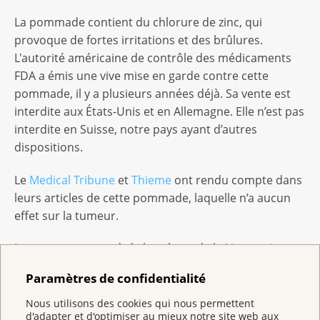
La pommade contient du chlorure de zinc, qui
provoque de fortes irritations et des brûlures.
L'autorité américaine de contrôle des médicaments
FDA a émis une vive mise en garde contre cette
pommade, il y a plusieurs années déjà. Sa vente est
interdite aux États-Unis et en Allemagne. Elle n’est pas
interdite en Suisse, notre pays ayant d’autres
dispositions.
Le
Medical Tribune
et
Thieme
ont rendu compte dans
leurs articles de cette pommade, laquelle n’a aucun
effet sur la tumeur.
Je vous recommande la brochure de la Ligue suisse
contre le cancer
Le mélanome
. Vous y trouverez les
Paramètres de confidentialité
différents diagnostics et les traitements médicaux.
Nous utilisons des cookies qui nous permettent
En espérant que ces informations vous seront utiles
d'adapter et d'optimiser au mieux notre site web aux