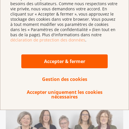
besoins des utilisateurs. Comme nous respectons votre
et vous aideront dans votre décision, je vous adresse
vie privée, nous vous demandons votre accord. En
mes meilleurs vœux.
cliquant sur « Accepter & fermer », vous approuvez le
stockage des cookies dans votre browser. Vous pouvez
à tout moment modifier vos paramètres de cookies
dans les « Paramètres de confidentialité » (lien tout en
Nous vous informons, conseillons et
bas de la page). Plus d'informations dans notre
accompagnons, comme il vous convient :
déclaration de protection des données
.
par téléphone, e-mail, WhatsApp ou chat.
Katja Streiff
conseillère spécialisée
Accepter & fermer
Informations supplémentaires
Gestion des cookies
Le mélanome
Accepter uniquement les cookies
nécessaires