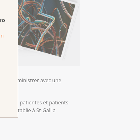
ans
on
n de l’administrer avec une
avec les patientes et patients
erche établie à St-Gall a