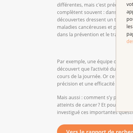
vo
différentes, mais c'est précisémen
ap
complètent souvent : dans l'ensem
po
découvertes dressent un tableau d
les
maladies cancéreuses et permett
pa
dans la prévention et le traitemen
de
Par exemple, une équipe de reche
découvert que l’activité du systèm
cours de la journée. Or ce facteur
précision et une efficacité accrue
Mais aussi : comment s’y prend le 
atteints de cancer ? Et pour quelle
investigué ces importantes ques
Vers le rapport de reche