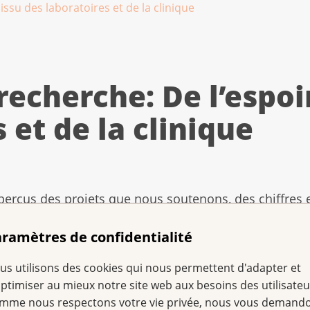
issu des laboratoires et de la clinique
recherche: De l’espoi
 et de la clinique
erçus des projets que nous soutenons, des chiffres et
iquement colorées de Martin Oeggerli.
ramètres de confidentialité
ancer en Suisse », qui vient
us utilisons des cookies qui nous permettent d'adapter et
ns des projets de recherche
optimiser au mieux notre site web aux besoins des utilisateu
e le cancer et la Recherche
mme nous respectons votre vie privée, nous vous demand
ts ont des orientations très