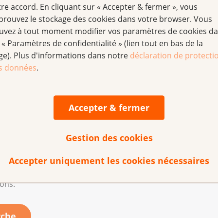
tre accord. En cliquant sur « Accepter & fermer », vous
t pour cette raison qu'ils se
prouvez le stockage des cookies dans votre browser. Vous
ble, les nouvelles
uvez à tout moment modifier vos paramètres de cookies d
e plus en plus précis des
 « Paramètres de confidentialité » (lien tout en bas de la
ent de nouveaux progrès
ge). Plus d'informations dans notre
déclaration de protecti
t.
s données
.
rche établie à Genève a
Accepter & fermer
e immunitaire fluctuait au
 joue un rôle central dans le cadre de l’immunothérapie, afi
s.
Gestion des cookies
personnel soignant pour établir des relations de confiance 
Accepter uniquement les cookies nécessaires
 raison la confiance est-elle mise à mal ? Une équipe de rech
tions.
rche