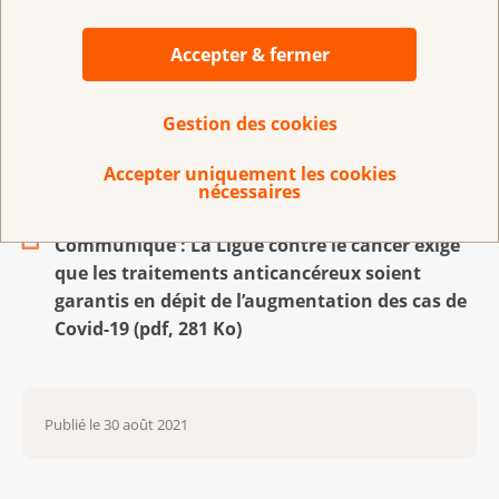
ainsi que la Ligne InfoCancer de la Ligue suisse contre
le cancer, répondent à toute question touchant le
Accepter & fermer
thème « Cancer et coronavirus ». Davantage
d’informations sont également disponibles sur la FAQ
Gestion des cookies
de la Ligue contre le cancer :
www.liguecancer.ch/corona
Accepter uniquement les cookies
nécessaires
Communiqué : La Ligue contre le cancer exige
que les traitements anticancéreux soient
garantis en dépit de l’augmentation des cas de
Covid-19
(
pdf
,
281 Ko
)
Publié le
30 août 2021