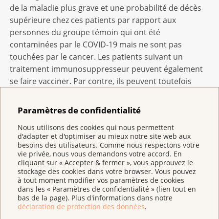
de la maladie plus grave et une probabilité de décès
supérieure chez ces patients par rapport aux
personnes du groupe témoin qui ont été
contaminées par le COVID-19 mais ne sont pas
touchées par le cancer. Les patients suivant un
traitement immunosuppresseur peuvent également
se faire vacciner. Par contre, ils peuvent toutefois
moins bien répondre à la vaccination en raison de
l’immunosuppression et développer une protection
Paramètres de confidentialité
immunitaire insuffisante. En outre, il existe certains
Nous utilisons des cookies qui nous permettent
cas dans lesquels la vaccination n'est pas indiquée. Il
d'adapter et d'optimiser au mieux notre site web aux
est donc important pour les personnes atteintes d’un
besoins des utilisateurs. Comme nous respectons votre
cancer que non seulement leurs proches soient
vie privée, nous vous demandons votre accord. En
cliquant sur « Accepter & fermer », vous approuvez le
vaccinés, mais aussi le plus grand nombre de
stockage des cookies dans votre browser. Vous pouvez
personnes possible, et que les mesures de protection
à tout moment modifier vos paramètres de cookies
dans les « Paramètres de confidentialité » (lien tout en
d’usage continuent d’être correctement appliquées.
bas de la page). Plus d'informations dans notre
déclaration de protection des données
.
Les ligues cantonales et régionales contre le cancer,