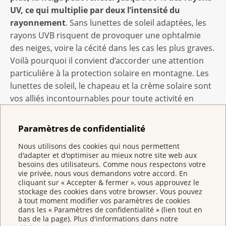
UV, ce qui multiplie par deux l’intensité du
rayonnement
. Sans lunettes de soleil adaptées, les
rayons UVB risquent de provoquer une ophtalmie
des neiges, voire la cécité dans les cas les plus graves.
Voilà pourquoi il convient d’accorder une attention
particulière à la protection solaire en montagne. Les
lunettes de soleil, le chapeau et la crème solaire sont
vos alliés incontournables pour toute activité en
altitude.
Paramètres de confidentialité
Nous utilisons des cookies qui nous permettent
d'adapter et d'optimiser au mieux notre site web aux
Brochures de la Ligue contre le cancer traitant de
besoins des utilisateurs. Comme nous respectons votre
la protection solaire
vie privée, nous vous demandons votre accord. En
Les brochures « Protection solaire », « Protection
cliquant sur « Accepter & fermer », vous approuvez le
stockage des cookies dans votre browser. Vous pouvez
solaire - L’essentiel en bref », « Comment protéger
à tout moment modifier vos paramètres de cookies
mon enfant du soleil » ainsi que plusieurs feuilles
dans les « Paramètres de confidentialité » (lien tout en
bas de la page). Plus d'informations dans notre
d’informations sont disponibles gratuitement sur