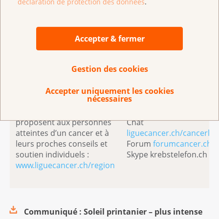
déclaration de protection des données
.
www.liguecancer.ch/protectionsolaire
Accepter & fermer
La Ligue contre le cancer
Les spécialistes de la
vous apporte conseils et
Ligne InfoCancer sont à
Gestion des cookies
soutien
votre disposition
Près de chez vous, partout
Téléphone 0800 11 88 11
Accepter uniquement les cookies
nécessaires
en Suisse, les ligues
Courriel
cantonales et régionales
helpline@liguecancer.ch
proposent aux personnes
Chat
atteintes d’un cancer et à
liguecancer.ch/cancerlin
leurs proches conseils et
Forum
forumcancer.ch
soutien individuels :
Skype krebstelefon.ch
www.liguecancer.ch/region
Communiqué : Soleil printanier – plus intense