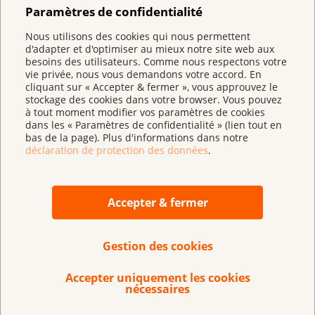
Paramètres de confidentialité
Nous utilisons des cookies qui nous permettent
d'adapter et d'optimiser au mieux notre site web aux
besoins des utilisateurs. Comme nous respectons votre
vie privée, nous vous demandons votre accord. En
cliquant sur « Accepter & fermer », vous approuvez le
stockage des cookies dans votre browser. Vous pouvez
à tout moment modifier vos paramètres de cookies
dans les « Paramètres de confidentialité » (lien tout en
bas de la page). Plus d'informations dans notre
déclaration de protection des données
.
Compte de dons :
IBAN CH 95 0900 0000 3000 4843 9
Accepter & fermer
Gestion des cookies
Ligue suisse contre le cancer
Accepter uniquement les cookies
nécessaires
Effingerstrasse 40
Case postale