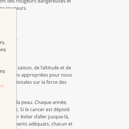
uent des rougeurs dangereuses et
ans rougeurs.
a terre.
rs.
ons
 de la saison, de l’altitude et de
ans
es mesures appropriées pour nous
ns régionales sur la force des
on
ncers de la peau. Chaque année,
deront. Si le cancer est dépisté
is pour éviter d’aller jusque-là,
 comportements adéquats, chacun et