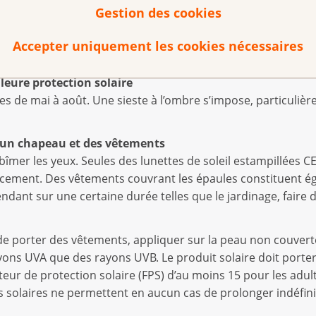
 le risque de contracter le cancer de la peau.
Gestion des cookies
ntre le cancer :
Accepter uniquement les cookies nécessaires
lleure protection solaire
es de mai à août. Une sieste à l’ombre s’impose, particuliè
l, un chapeau et des vêtements
mer les yeux. Seules des lunettes de soleil estampillées CE 
cement. Des vêtements couvrant les épaules constituent é
étendant sur une certaine durée telles que le jardinage, faire
t de porter des vêtements, appliquer sur la peau non couv
yons UVA que des rayons UVB. Le produit solaire doit porter 
eur de protection solaire (FPS) d’au moins 15 pour les adul
s solaires ne permettent en aucun cas de prolonger indéfinim