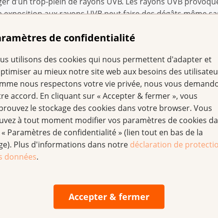
éger d’un trop-plein de rayons UVB. Les rayons UVB provoq
te exposition aux rayons UVB peut faire des dégâts même s
ramètres de confidentialité
us utilisons des cookies qui nous permettent d'adapter et
bsorbés par l’atmosphère et ne touchent pas la surface de l
optimiser au mieux notre site web aux besoins des utilisateu
mme nous respectons votre vie privée, nous vous demand
tre accord. En cliquant sur « Accepter & fermer », vous
prouvez le stockage des cookies dans votre browser. Vous
nd de la situation géographique, de l’heure de la journée et
uvez à tout moment modifier vos paramètres de cookies d
 de mieux évaluer le rayonnement solaire et de prendre d
 « Paramètres de confidentialité » (lien tout en bas de la
yonnement UV. MétéoSuisse établit chaque jour des prévisio
ge). Plus d'informations dans notre
déclaration de protecti
w.meteosuisse.ch
.
s données
.
ar les rayons UV sont la première cause à l’origine des ca
se voient diagnostiquer un mélanome; parmi elles, 310 décè
Accepter & fermer
raitement et de guérison sont sensiblement plus élevées. Ma
ixé pour mission d’informer la population : en adoptant les