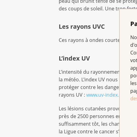
peau qui brunit tente de se prot
des coups de soleil. Une trop for
Pa
Les rayons UVC
No
Ces rayons à ondes courtes sont a
d'
Co
L’index UV
vo
ap
L’intensité du rayonnement UV dépe
po
la météo. L’index UV nous permet
les
protéger contre les dangers du ra
pa
rayons UV :
www.uv-index.ch
et
ww
de
Les lésions cutanées provoquées p
près de 2500 personnes en Suisse 
suffisamment tôt, les chances de t
la Ligue contre le cancer s’est f