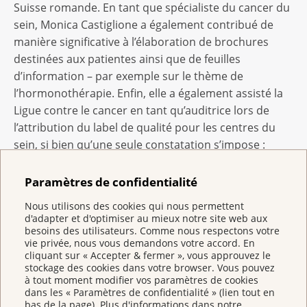
Suisse romande. En tant que spécialiste du cancer du
sein, Monica Castiglione a également contribué de
manière significative à l’élaboration de brochures
destinées aux patientes ainsi que de feuilles
d’information – par exemple sur le thème de
l’hormonothérapie. Enfin, elle a également assisté la
Ligue contre le cancer en tant qu’auditrice lors de
l’attribution du label de qualité pour les centres du
sein, si bien qu’une seule constatation s’impose :
Monica Castiglione a toujours manifesté un
engagement très fort pour les objectifs de la Ligue
Paramètres de confidentialité
contre le cancer, que ce soit auprès du public ou au
Nous utilisons des cookies qui nous permettent
plan politique et scientifique.
d'adapter et d'optimiser au mieux notre site web aux
besoins des utilisateurs. Comme nous respectons votre
Un allié précieux pour la naissance du label de
vie privée, nous vous demandons votre accord. En
qualité pour les centres du sein
cliquant sur « Accepter & fermer », vous approuvez le
stockage des cookies dans votre browser. Vous pouvez
Doté de 5000 francs, le Prix de reconnaissance est
à tout moment modifier vos paramètres de cookies
dans les « Paramètres de confidentialité » (lien tout en
décerné par la Ligue suisse contre le cancer à Martin
bas de la page). Plus d'informations dans notre