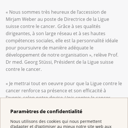
« Nous sommes très heureux de l’accession de
Mirjam Weber au poste de Directrice de la Ligue
suisse contre le cancer. Grâce à ses qualités
dirigeantes, à son large réseau et à ses hautes
compétences sociales, elle est la personnalité idéale
pour poursuivre de manière adéquate le
développement de notre organisation », relève Prof.
Dr med. Georg Stüssi, Président de la Ligue suisse
contre le cancer.
« Je mettrai tout en oeuvre pour que la Ligue contre le
cancer renforce sa présence et son efficacité à
l’avenir, selon notre devise
Unis contre le cancer
,
notamment en poursuivant nos efforts pour une
Paramètres de confidentialité
prévention du cancer basée sur des données
probantes, pour la promotion de la recherche
Nous utilisons des cookies qui nous permettent
oncologique, pour offrir aux patientes et patients une
d'adapter et d'optimiser au mieux notre site web aux