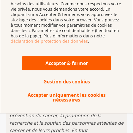
besoins des utilisateurs. Comme nous respectons votre
information indépendante ainsi qu’un
vie privée, nous vous demandons votre accord. En
accompagnement à bas seuil aux personnes atteintes
cliquant sur « Accepter & fermer », vous approuvez le
stockage des cookies dans votre browser. Vous pouvez
et à leur entourage, dans toutes les étapes de la
à tout moment modifier vos paramètres de cookies
maladie », relève Mirjam Weber. « En misant sur la
dans les « Paramètres de confidentialité » (lien tout en
continuité, je m’attacherai à renforcer notre
bas de la page). Plus d'informations dans notre
déclaration de protection des données
.
association et l’organisation faîtière et m’engagerai de
toutes mes forces pour qu’un plus large public
encore connaisse concrètement les offres de la Ligue
Accepter & fermer
contre le cancer. »
Gestion des cookies
Accepter uniquement les cookies
nécessaires
La
Ligue suisse contre le cancer
est une
organisation à but non lucratif œuvrant dans la
prévention du cancer, la promotion de la
recherche et le soutien des personnes atteintes de
cancer et de leurs proches. En tant