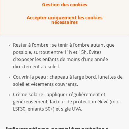
permet d’éviter de nombreux cancers cutanés.
Gestion des cookies
Accepter uniquement les cookies
nécessaires
Protection solaire – les trois règles
d’or
Rester à l’ombre : se tenir à l’ombre autant que
possible, surtout entre 11h et 15h. Evitez
d’exposer les enfants de moins d’une année
directement au soleil.
Couvrir la peau : chapeau à large bord, lunettes de
soleil et vêtements couvrants.
Crème solaire : appliquer régulièrement et
généreusement, facteur de protection élevé (min.
LSF30, enfants 50+) et sigle UVA.