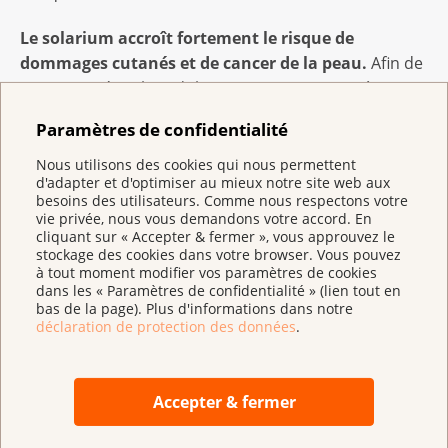
Le solarium accroît fortement le risque de
dommages cutanés et de cancer de la peau.
Afin de
mieux protéger les adolescents et personnes à
risque, l’usage du solarium est réglementé depuis
Paramètres de confidentialité
2019 par l'Ordonnance relative à la loi fédérale sur la
protection contre les dangers liés au rayonnement
Nous utilisons des cookies qui nous permettent
d'adapter et d'optimiser au mieux notre site web aux
non ionisant et au son (O-LRNIS). « Du point de vue de
besoins des utilisateurs. Comme nous respectons votre
la santé, on recommande de renoncer autant que
vie privée, nous vous demandons votre accord. En
possible au solarium », déclare Evelyn Stempfel de
cliquant sur « Accepter & fermer », vous approuvez le
stockage des cookies dans votre browser. Vous pouvez
l'OFSP.
à tout moment modifier vos paramètres de cookies
dans les « Paramètres de confidentialité » (lien tout en
À travers leur campagne commune « Protège-toi du
bas de la page). Plus d'informations dans notre
déclaration de protection des données
.
cancer de la peau », les quatre organisations veulent
mieux sensibiliser la population. L’objectif est de
prévenir à temps les dommages cutanés et réduire à
Accepter & fermer
long terme l’incidence des cancers de la peau. Car
une protection solaire efficace durant l’enfance