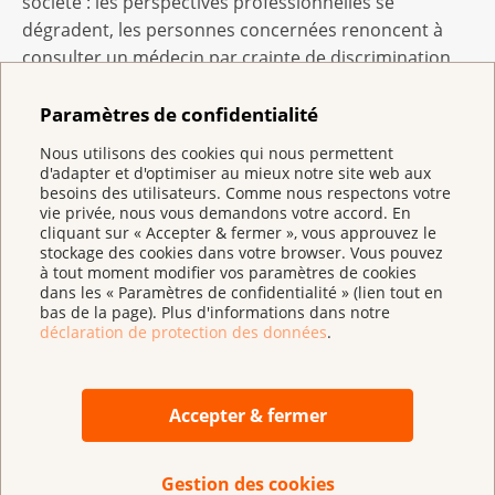
société : les perspectives professionnelles se
dégradent, les personnes concernées renoncent à
consulter un médecin par crainte de discrimination
et, en cas de rechute, se retrouvent confrontées à des
difficultés financières. Ces situations contribuent à
Paramètres de confidentialité
l’augmentation des dépenses de l’aide sociale et du
Nous utilisons des cookies qui nous permettent
risque de pauvreté.
d'adapter et d'optimiser au mieux notre site web aux
besoins des utilisateurs. Comme nous respectons votre
vie privée, nous vous demandons votre accord. En
Contrairement à certaines craintes, les assureurs
cliquant sur « Accepter & fermer », vous approuvez le
resteraient libres de définir les conditions de
stockage des cookies dans votre browser. Vous pouvez
conclusion des contrats. Leur liberté économique ne
à tout moment modifier vos paramètres de cookies
dans les « Paramètres de confidentialité » (lien tout en
serait donc pas restreinte. La Ligue contre le cancer
bas de la page). Plus d'informations dans notre
appelle dès lors le Parlement à lever cet obstacle
déclaration de protection des données
.
invisible. Une telle mesure renforcerait l’initiative
individuelle et l’activité professionnelle, au lieu de les
entraver.
Accepter & fermer
Gestion des cookies