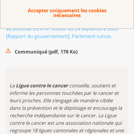
1
Conseil fédéral. (2024, 6 décembre). Protection
Accepter uniquement les cookies
sociale des personnes exerçant une activité
nécessaires
indépendante :
rapport du Conseil fédéral en réponse
au postulat 20.4141 Roduit du 24 septembre 2020
[Rapport du gouvernement]. Parlement suisse.
Communiqué
(
pdf
,
178 Ko
)
La
Ligue contre le cancer
conseille, soutient et
informe les personnes touchées par le cancer et
leurs proches. Elle s’engage de manière ciblée
dans la prévention et le dépistage et encourage la
recherche indépendante sur le cancer. La Ligue
contre le cancer est une association nationale qui
regroupe 18 ligues cantonales et régionales et une