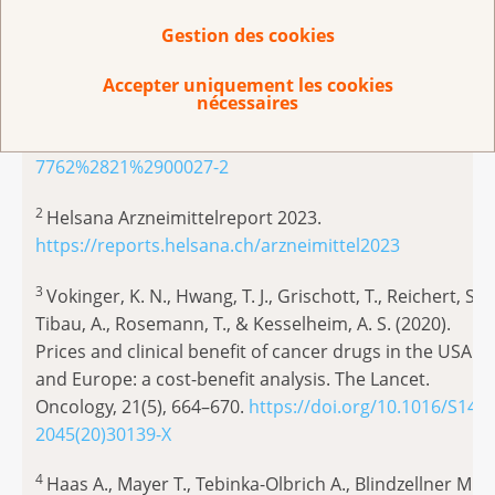
https://onlinelibrary.wiley.com/doi/full/10.1002/hec.41
Carl D, Vokinger K., (2021): Patients’ access to drugs wit
Gestion des cookies
rebates in Switzerland. Empirical analysis and policy
implications for drug pricing in Europe, The Lancet
Accepter uniquement les cookies
nécessaires
Regional Health Europe,
https://www.thelancet.com/action/showPdf?pii=S2666-
7762%2821%2900027-2
2
Helsana Arzneimittelreport 2023.
https://reports.helsana.ch/arzneimittel2023
3
Vokinger, K. N., Hwang, T. J., Grischott, T., Reichert, S.,
Tibau, A., Rosemann, T., & Kesselheim, A. S. (2020).
Prices and clinical benefit of cancer drugs in the USA
and Europe: a cost-benefit analysis. The Lancet.
Oncology, 21(5), 664–670.
https://doi.org/10.1016/S1470
2045(20)30139-X
4
Haas A., Mayer T., Tebinka-Olbrich A., Blindzellner M.,