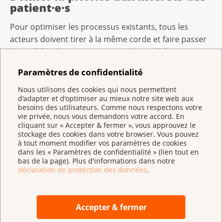
patient·e·s
Pour optimiser les processus existants, tous les
acteurs doivent tirer à la même corde et faire passer
les intérêts des patient·e·s avant les intérêts
particuliers. La commission de la santé du Conseil
Paramètres de confidentialité
national (CSSS-N) l'a reconnu et s'est prononcée à une
courte majorité en faveur des patient·e·s. Il reste à
Nous utilisons des cookies qui nous permettent
d'adapter et d'optimiser au mieux notre site web aux
espérer que le Conseil national suivra les
besoins des utilisateurs. Comme nous respectons votre
propositions majoritaires de sa commission lors de la
vie privée, nous vous demandons votre accord. En
session d'hiver.
cliquant sur « Accepter & fermer », vous approuvez le
stockage des cookies dans votre browser. Vous pouvez
à tout moment modifier vos paramètres de cookies
dans les « Paramètres de confidentialité » (lien tout en
bas de la page). Plus d'informations dans notre
déclaration de protection des données
.
1
Gamba S., Pertile P., Vogler S. (2020): The impact of
managed entry agreements on pharmaceutical prices,
Accepter & fermer
Health Economics,