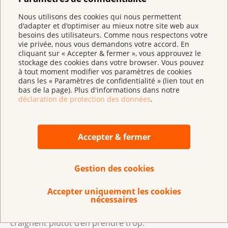
détournés de leur usage. Mais au départ, ce sont des
Nous utilisons des cookies qui nous permettent
médicaments destinés à combattre des symptômes
d'adapter et d'optimiser au mieux notre site web aux
et nous n’y recourons que dans ce but. Dans notre
besoins des utilisateurs. Comme nous respectons votre
vie privée, nous vous demandons votre accord. En
projet, nous utilisons une substance bien connue – la
cliquant sur « Accepter & fermer », vous approuvez le
kétamine – dans un nouveau contexte et une
stockage des cookies dans votre browser. Vous pouvez
à tout moment modifier vos paramètres de cookies
posologie plus faible; en anglais, on parle de drug
dans les « Paramètres de confidentialité » (lien tout en
repurposing.
bas de la page). Plus d'informations dans notre
déclaration de protection des données
.
Une dépendance est-elle possible malgré tout ?
Dans notre projet, la kétamine est administrée de ma
- nière contrôlée. Sur la période considérée, nous ne
Accepter & fermer
voyons pas de potentiel de dépendance. Comme
dans toutes les études, la dose et le moment de la
Gestion des cookies
prise sont strictement documentés, de sorte qu’un
usage abusif serait vite décelé. Cela ne m’inquiète
Accepter uniquement les cookies
donc pas. Nos patientes et patients ont tendance à
nécessaires
faire preuve de réserve avec les médicaments ; ils
craignent plutôt d’en prendre trop.