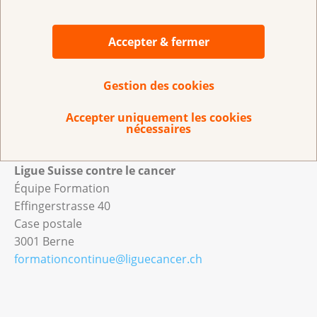
En cas de désinscription / absence le jour de la
formation, des frais seront facturés. Veuillez
Accepter & fermer
consulter nos
conditions d'annulation
.
Gestion des cookies
Accepter uniquement les cookies
nécessaires
Si vous avez des questions, contactez-nous :
Ligue Suisse contre le cancer
Équipe Formation
Effingerstrasse 40
Case postale
3001 Berne
formationcontinue@liguecancer.ch