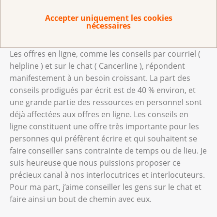
ou écrit quelque chose que nous n’aurions pas dû ?
Accepter uniquement les cookies
nécessaires
Comment voyez-vous l’avenir du chat et du conseil
en ligne ?
Les offres en ligne, comme les conseils par courriel (
helpline ) et sur le chat ( Cancerline ), répondent
manifestement à un besoin croissant. La part des
conseils prodigués par écrit est de 40 % environ, et
une grande partie des ressources en personnel sont
déjà affectées aux offres en ligne. Les conseils en
ligne constituent une offre très importante pour les
personnes qui préfèrent écrire et qui souhaitent se
faire conseiller sans contrainte de temps ou de lieu. Je
suis heureuse que nous puissions proposer ce
précieux canal à nos interlocutrices et interlocuteurs.
Pour ma part, j’aime conseiller les gens sur le chat et
faire ainsi un bout de chemin avec eux.