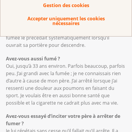
Il n’y a pratiquement pas de photos de lui sans
Gestion des cookies
cigarette. Il a essayé d’arrêter une fois ou l’autre, mais
en fin de compte, il a fumé toute sa vie. Il disait
Accepter uniquement les cookies
toujours qu’il ne faisait que crapoter, qu’il n’inhalait
nécessaires
pas. Après un long trajet en voiture, un nuage de
fumée le précédait systématiquement lorsqu’il
ouvrait sa portière pour descendre.
Avez-vous aussi fumé ?
Oui, jusqu’à 33 ans environ. Parfois beaucoup, parfois
peu. J’ai grandi avec la fumée ; je ne connaissais rien
d’autre à cause de mon père. J’ai arrêté lorsque j’ai
ressenti une douleur aux poumons en faisant du
sport. Je voulais être en aussi bonne santé que
possible et la cigarette ne cadrait plus avec ma vie.
Avez-vous essayé d’inciter votre père à arrêter de
fumer ?
Je lui répétais sans cesse qu’il fallait qu’il arrête. Il a