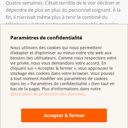
Quatre semaines. C’était terrible de le voir décliner et
dépendre de plus en plus du personnel soignant. À la
fin, il n’arrivait même plus à tenir le combiné du
téléphone ; il était pratiquement incapable de parler
et de respirer. Le fait qu’il ne puisse plus s’exprimer
Paramètres de confidentialité
était le pire. J’ai recueilli son dernier souffle. J’étais à
ses côtés et je lui ai lu des poèmes. Il me semblait que
Nous utilisons des cookies qui nous permettent
c’était la meilleure chose à faire dans cette situation,
d'adapter et d'optimiser au mieux notre site web aux
besoins des utilisateurs. Comme nous respectons votre
peut-être aussi pour me tranquilliser moi-même.
vie privée, nous vous demandons votre accord. En
cliquant sur « Accepter & fermer », vous approuvez le
Que vous a appris cette période ?
stockage des cookies dans votre browser. Vous pouvez
à tout moment modifier vos paramètres de cookies
Après une expérience pareille, on n’est plus la même
dans les « Paramètres de confidentialité » (lien tout en
personne. Ma façon de voir le monde a changé, car j’ai
bas de la page). Plus d'informations dans notre
déclaration de protection des données
.
pris conscience que moi non plus, je ne serais pas là
éternellement.
Votre père était un gros fumeur. En public, on le
Accepter & fermer
voyait toujours avec une cigarette.