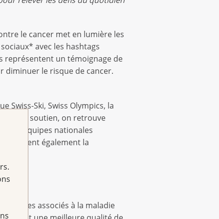
contre le cancer met en lumière les
ux sociaux* avec les hashtags
fs représentent un témoignage de
r diminuer le risque de cancer.
e Swiss-Ski, Swiss Olympics, la
tant leur soutien, on retrouve
th. Les équipes nationales
soutiennent également la
rs.
ons
ésirables associés à la maladie
ans
n elles et une meilleure qualité de