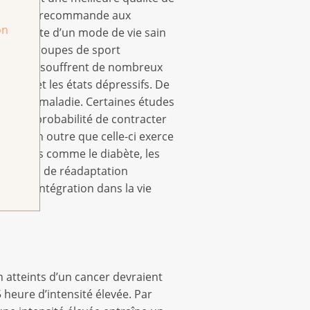
 le cancer recommande aux
on
 intégrante d’un mode de vie sain
in des groupes de sport
ique dont souffrent de nombreux
goisses et les états dépressifs. De
près la maladie. Certaines études
 que la probabilité de contracter
erait en outre que celle-ci exerce
ssociées comme le diabète, les
ogrammes de réadaptation
t la réintégration dans la vie
n atteints d’un cancer devraient
heure d’intensité élevée. Par