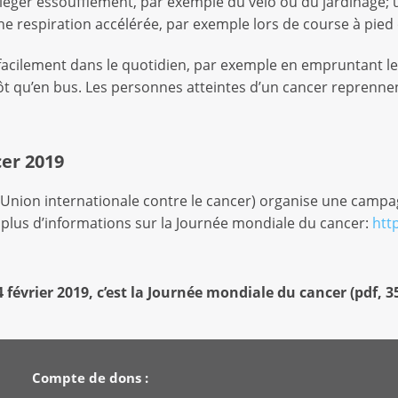
éger essoufflement, par exemple du vélo ou du jardinage; u
 respiration accélérée, par exemple lors de course à pied 
i facilement dans le quotidien, par exemple en empruntant les
utôt qu’en bus. Les personnes atteintes d’un cancer reprenne
er 2019
 (Union internationale contre le cancer) organise une campa
r plus d’informations sur la Journée mondiale du cancer:
htt
février 2019, c’est la Journée mondiale du cancer
(
pdf
,
3
Compte de dons :