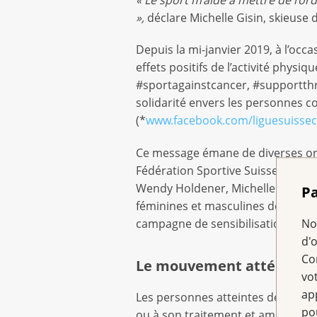
»,
déclare Michelle Gisin, skieuse d
Depuis la mi-janvier 2019, à l’occa
effets positifs de l’activité physi
#sportagainstcancer, #supportthr
solidarité envers les personnes c
(*
www.facebook.com/liguesuissec
Ce message émane de diverses orga
Fédération Sportive Suisse de Tir 
Wendy Holdener, Michelle Gisin, J
Pa
féminines et masculines de hocke
No
campagne de sensibilisation.
d'
Co
Le mouvement atténue les
vo
ap
Les personnes atteintes de cance
po
ou à son traitement et améliorer l