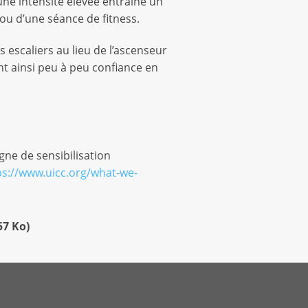
ne intensité élevée entraîne un
ou d’une séance de fitness.
 escaliers au lieu de l’ascenseur
nt ainsi peu à peu confiance en
gne de sensibilisation
ps://www.uicc.org/what-we-
57 Ko
)