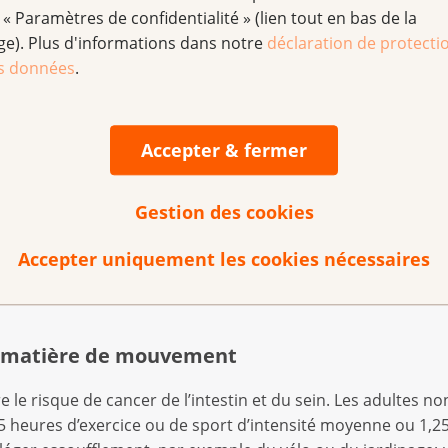
 « Paramètres de confidentialité » (lien tout en bas de la
des principaux outils, raison pour laquelle la Ligue contre
ge). Plus d'informations dans notre
déclaration de protecti
es ou de le devenir. En effet, l’activité physique fait partie
s données
.
des mesures de réadaptation oncologique, par exemple au se
s. Ainsi, le mouvement permet de réduire la fatigue chron
vie et la confiance en soi et exerce un effet positif sur les an
hées apprennent à faire à nouveau confiance à leur corps a
Accepter & fermer
’un cancer du sein ou de l’intestin auraient en outre révélé
minue lorsque l’on pratique une activité physique. Il sembl
Gestion des cookies
ormes de cancer, tout comme pour ce qui est des maladies a
ore l’ostéoporose. Outre des thérapies et conseils, les pr
Accepter uniquement les cookies nécessaires
ie personnalisée par le mouvement et le sport. Ils faciliten
rès la maladie.
 matière de mouvement
le risque de cancer de l’intestin et du sein. Les adultes no
 heures d’exercice ou de sport d’intensité moyenne ou 1,25 