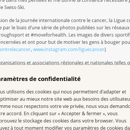
e Swiss-Ski.
sion de la Journée internationale contre le cancer, la Ligue 
que par le biais d’une série de photos publiées sur les résea
oughsport et #moveforhealth. Les images de divers sporti
oncernées et ont pour but de motiver les gens à bouger pou
ontrelecancer
,
www.instagram.com/liguecancer
)
nisations et associations régionales et nationales telles qu
et Stars for Life. Parmi les personnalités de Swiss-Ski appor
asmine Flury, Charlotte Chable, Joana Hählen et Aline Danio
ramètres de confidentialité
y sur gazon, tout comme les juniors M21 de Swiss Hockey, 
us utilisons des cookies qui nous permettent d'adapter et
optimiser au mieux notre site web aux besoins des utilisateu
mme nous respectons votre vie privée, nous vous demand
 effets indésirables du cancer
tre accord. En cliquant sur « Accepter & fermer », vous
prouvez le stockage des cookies dans votre browser. Vous
r disposent de nombreux moyens pour réduire les effets ind
uvez à tout moment modifier vos paramètres de cookies d
eurs capacités physiques; elles retrouvent ainsi confiance e