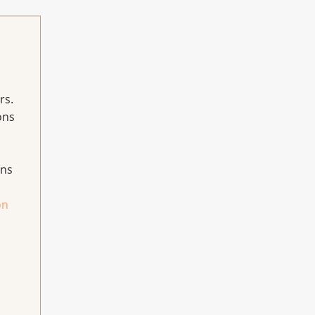
rs.
ons
ans
on