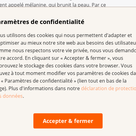
t appelé mélanine, qui brunit la peau. Par ce
protéger des rayons UV. Les rayons UVA à ondes plus
t profondément dans la peau et endommagent le tissu
ramètres de confidentialité
ticité ; il en résulte des rides, des taches de vieillesse
la peau. Préparer sa peau au soleil d’été en l’exposant à
us utilisons des cookies qui nous permettent d'adapter et
els n’est donc pas une solution.
optimiser au mieux notre site web aux besoins des utilisateu
mme nous respectons votre vie privée, nous vous demand
sque de cancer
tre accord. En cliquant sur « Accepter & fermer », vous
e fortement d’utiliser le solarium : il ne sert à rien de
prouvez le stockage des cookies dans votre browser. Vous
 au soleil. Pour sa part, l’Organisation mondiale de la
uvez à tout moment modifier vos paramètres de cookies d
dans la catégorie la plus élevée de risques de cancer.
 « Paramètres de confidentialité » (lien tout en bas de la
cipale des lésions cutanées et du développement du
ge). Plus d'informations dans notre
déclaration de protecti
 environ 2700 personnes en Suisse développent un
s données
.
té suffisamment tôt, ce cancer a néanmoins de bonnes
Accepter & fermer
ous efficacement
, la Ligue contre le cancer émet les recommandations