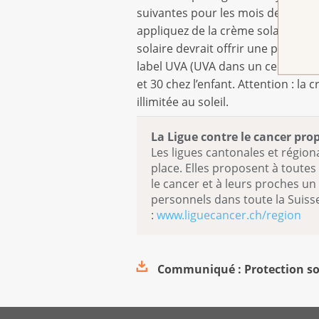
suivantes pour les mois de mars et
appliquez de la crème solaire sur
solaire devrait offrir une protecti
label UVA (UVA dans un cercle) et 
et 30 chez l’enfant. Attention : l
illimitée au soleil.
La Ligue contre le cancer pro
Les ligues cantonales et région
place. Elles proposent à toute
le cancer et à leurs proches un
personnels dans toute la Suiss
:
www.liguecancer.ch/region
Communiqué : Protection so