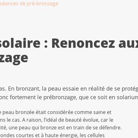
x séances de pré-bronzage
solaire : Renoncez a
zage
pas. En bronzant, la peau essaie en réalité de se proté
onc fortement le prébronzage, que ce soit en solarium 
ne peau bronzée était considérée comme saine et
 le cas. A raison, l’idéal de beauté évolue, car le
lité, une peau qui bronze est en train de se défendre.
ondes courtes et à haute énergie, les cellules