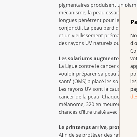
pigmentaires produisent un pigmen
mécanisme, la peau essaie de se 
longues pénètrent pour leur par
Pa
conjonctif. La peau perd de son élas
et un vieillissement prématuré de 
No
des rayons UV naturels ou artifici
d'
Co
Les solariums augmentent le ri
vo
La Ligue contre le cancer déconseill
ap
vouloir préparer sa peau à bronzer
po
santé (OMS) a placé les solariums 
les
Les rayons UV sont la cause prin
pa
cancer de la peau. Chaque année,
de
mélanome, 320 en meurent. Détec
chances d’être traité avec succès.
Le printemps arrive, protégez-v
Afin de se protéger des rayons UV