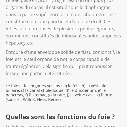
Le foie pèse environ 1,5 kg et est l'un des plus gros
organes du corps. Il est situé sous le diaphragme,
dans la partie supérieure droite de l'abdomen. Il est
constitué d’un lobe gauche et d’un lobe droit. Ces
lobes sont composés de plusieurs petits segments,
eux-mêmes constitués de minuscules unités appelées
hépatocytes.
Entouré d'une enveloppe solide de tissu conjonctif, le
foie est le seul organe de notre corps capable de
s'autorégénérer. Cela signifie qu’il peut repousser
lorsqu’une partie a été retirée.
Le foie et les organes voisins : a) le foie, b) la vésicule
biliaire, c) le canal cholédoque, d) le duodénum, e) le
pancréas, f) l’estomac, g) la rate, j) la veine cave, k) l’aorte
(source : Willi R. Hess, Berne)
Quelles sont les fonctions du foie ?
Le foie est un organe important, car il nettoie notre