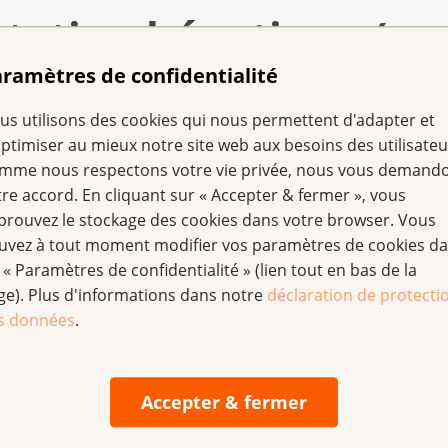
ntation hépatique (ou
ramètres de confidentialité
us utilisons des cookies qui nous permettent d'adapter et
urgiens doivent retirer tout le foie. Dans ce cas, vous en re
optimiser au mieux notre site web aux besoins des utilisateu
mme nous respectons votre vie privée, nous vous demand
tre accord. En cliquant sur « Accepter & fermer », vous
meur, la transplantation hépatique présente également l'av
prouvez le stockage des cookies dans votre browser. Vous
uvez à tout moment modifier vos paramètres de cookies d
 « Paramètres de confidentialité » (lien tout en bas de la
n cas de cancer du foie, certaines conditions doivent être r
ge). Plus d'informations dans notre
déclaration de protecti
s données
.
 être trop avancée ;
 patiente ou du patient doivent répondre à certains critères.
Accepter & fermer