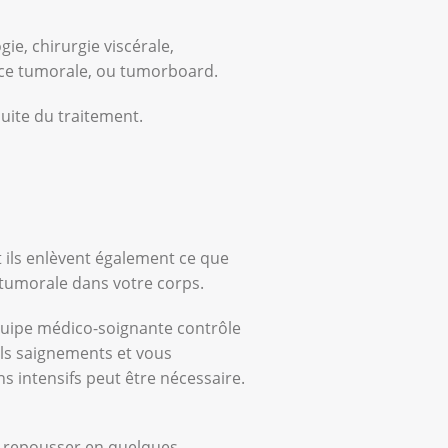
ie, chirurgie viscérale,
rence tumorale, ou tumorboard.
uite du traitement.
et ils enlèvent également ce que
le tumorale dans votre corps.
’équipe médico-soignante contrôle
uels saignements et vous
ns intensifs peut être nécessaire.
 de repousser en quelques