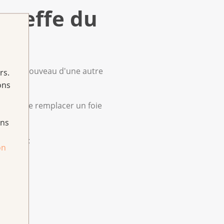
 greffe du
cevez un nouveau d'une autre
rs.
ons
antage de remplacer un foie
ans
emplies :
on