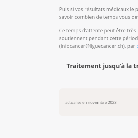
La prise de médicaments ant
Puis si vos résultats médicaux le p
réaction immunitaire de vo
de réduire le risque de dév
savoir combien de temps vous de
Une augmentation du risque
d’améliorer nettement la 
Ce temps d’attente peut être très 
types de cancer peuvent é
soutiennent pendant cette période
soignante.
(infocancer@liguecancer.ch), par
Le rejet du nouveau foie ma
comme un tissu étranger et 
Traitement jusqu'à la t
réaction peut à la longue 
Un retour de la tumeur, du
Généralement, vous recevez un
organes ou dans le nouvea
de « pont » (« bridge » en angl
actualisé en novembre 2023
laps de temps.
Tous les traitements mentionné
méthode la plus adaptée à votr