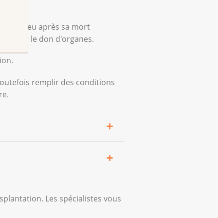
organe peu après sa mort
ord pour le don d'organes.
tion.
 toutefois remplir des conditions
re.
ombien de temps cela peut
splantation. Les spécialistes vous
maladie antérieure ;