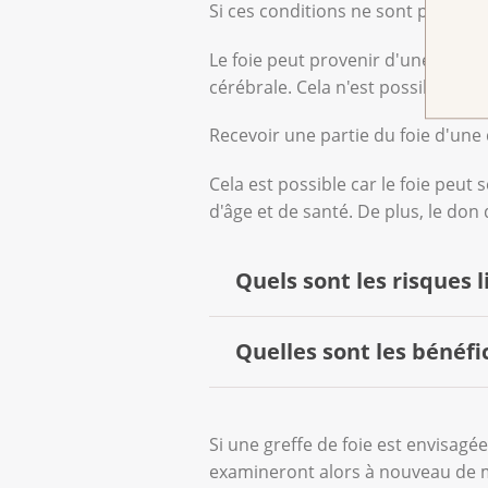
Si ces conditions ne sont pas rempl
Le foie peut provenir d'une pers
cérébrale. Cela n'est possible qu
Recevoir une partie du foie d'une
Cela est possible car le foie peut
d'âge et de santé. De plus, le don
Quels sont les risques li
Quelles sont les bénéfi
La transplantation hépatique c
L’attente de l’attribution
La transplantation permet :
durer.
Si une greffe de foie est envisagé
examineront alors à nouveau de 
d'obtenir un nouvel organe 