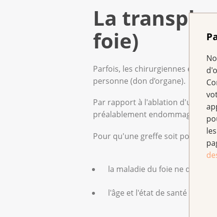
La transpla
foie)
Pa
No
Parfois, les chirurgiennes et chir
d'
personne (don d’organe).
Co
vo
Par rapport à l'ablation d'une tu
ap
préalablement endommagé.
po
les
Pour qu'une greffe soit possible e
pa
de
la maladie du foie ne doit pas
l'âge et l'état de santé de la