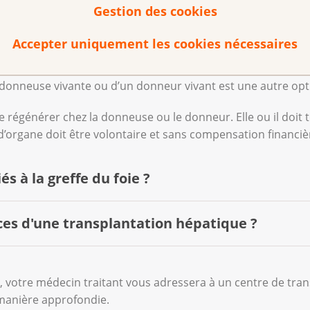
ies, les risques liés à la transplantation sont trop élevés.
Gestion des cookies
onne décédée récemment. Une équipe médicale a prélevé l'
Accepter uniquement les cookies nécessaires
e si la personne décédée ou ses proches ont donné leur acc
 donneuse vivante ou d’un donneur vivant est une autre op
 se régénérer chez la donneuse ou le donneur. Elle ou il doit
 d’organe doit être volontaire et sans compensation financiè
és à la greffe du foie ?
ces d'une transplantation hépatique ?
omporte différents risques :
 d’un nouveau foie. Personne ne peut vous dire exactement c
e, votre médecin traitant vous adressera à un centre de tran
manière approfondie.
sain, d’autant plus si le vôtre est déjà endommagé par une 