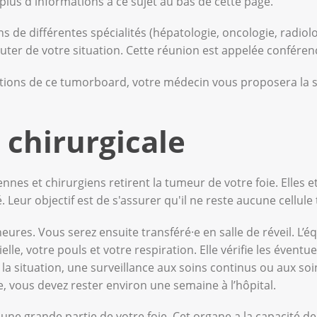
plus d'informations à ce sujet au bas de cette page.
 de différentes spécialités (hépatologie, oncologie, radiolog
iscuter de votre situation. Cette réunion est appelée confé
ions de ce tumorboard, votre médecin vous proposera la s
 chirurgicale
ennes et chirurgiens retirent la tumeur de votre foie. Elles 
. Leur objectif est de s'assurer qu'il ne reste aucune cellu
eures. Vous serez ensuite transféré·e en salle de réveil. L
lle, votre pouls et votre respiration. Elle vérifie les évent
la situation, une surveillance aux soins continus ou aux soi
ée, vous devez rester environ une semaine à l’hôpital.
er une grande partie de votre foie. Cet organe a la capacité