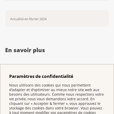
du département de chirurgie, clinique de
Kunz, B. (2022, 18 mars). PAK
chirurgie viscérale, thoracique et
Pankreaskarzinom
vasculaire, hôpital municipal Triemli de
Actualisé en février 2024
Bauchspeicheldrüsenkrebs.
Zurich
Wissensdatenbank
Prof. Dr méd. Dr phil. Andreas Wicki,
Krebsinformationsdienst, Deutsches
directeur adjoint de la clinique
Krebsforschungszentrum.
https://m100-
d’oncologie médicale et d’hématologie,
kid.dkfz.de/wissensdatenbank/pankreaskarziom/p
En savoir plus
université et hôpital universitaire de
pankreaskarzinom-
Zurich
bauchspeicheldruesenkrebs/
Nicole Steck, collaboratrice scientifique,
Leitlinienprogramm Onkologie (Deutsche
Qu’est-ce que le pancréas ?
Ligue suisse contre le cancer, Berne
Krebsgesellschaft, Deutsche Krebshilfe,
Paramètres de confidentialité
AWMF) (septembre 2024). S3-Leitlinie zum
Nous utilisons des cookies qui nous permettent
exokrinen Pankreaskarzinom.
d'adapter et d'optimiser au mieux notre site web aux
besoins des utilisateurs. Comme nous respectons votre
Langversion 2.0.
Qu’est-ce que le cancer du
vie privée, nous vous demandons votre accord. En
https://www.leitlinienprogramm-
pancréas ?
cliquant sur « Accepter & fermer », vous approuvez le
onkologie.de/leitlinien/pankreaskarzinom/
stockage des cookies dans votre browser. Vous pouvez
à tout moment modifier vos paramètres de cookies