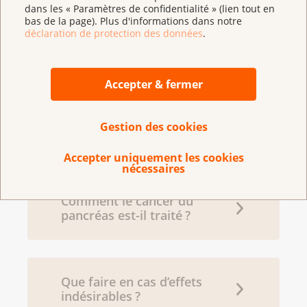
dans les « Paramètres de confidentialité » (lien tout en
bas de la page). Plus d'informations dans notre
déclaration de protection des données
.
Comment le diagnostic est-
il posé ?
Accepter & fermer
Comment le traitement est-
Gestion des cookies
il planifié ?
Accepter uniquement les cookies
nécessaires
Comment le cancer du
pancréas est-il traité ?
Que faire en cas d’effets
indésirables ?