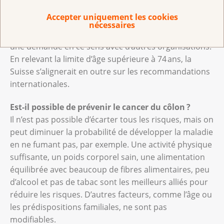
l’espérance de vie est encore de plus de dix ans en
Accepter uniquement les cookies
Suisse, de sorte qu’il serait judicieux de prolonger le
nécessaires
dépistage. La Ligue suisse contre le cancer a déposé
une demande en ce sens avec d’autres organisations.
En relevant la limite d’âge supérieure à 74 ans, la
Suisse s’alignerait en outre sur les recommandations
internationales.
Est-il possible de prévenir le cancer du côlon ?
Il n’est pas possible d’écarter tous les risques, mais on
peut diminuer la probabilité de développer la maladie
en ne fumant pas, par exemple. Une activité physique
suffisante, un poids corporel sain, une alimentation
équilibrée avec beaucoup de fibres alimentaires, peu
d’alcool et pas de tabac sont les meilleurs alliés pour
réduire les risques. D’autres facteurs, comme l’âge ou
les prédispositions familiales, ne sont pas
modifiables.