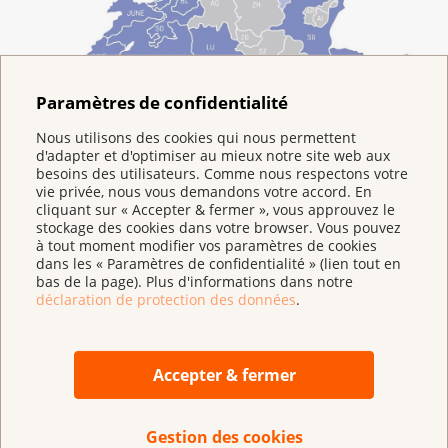
Paramètres de confidentialité
Nous utilisons des cookies qui nous permettent
d'adapter et d'optimiser au mieux notre site web aux
besoins des utilisateurs. Comme nous respectons votre
vie privée, nous vous demandons votre accord. En
cliquant sur « Accepter & fermer », vous approuvez le
stockage des cookies dans votre browser. Vous pouvez
à tout moment modifier vos paramètres de cookies
dans les « Paramètres de confidentialité » (lien tout en
bas de la page). Plus d'informations dans notre
déclaration de protection des données
.
Dois-je payer le dépistage de ma poche ?
Actuellement, l’assurance de base prend en charge le
coût du dépistage pour les personnes de 50 à 69 ans.
Accepter & fermer
Lorsque l’examen est réalisé dans le cadre d’un
programme cantonal, il n’est pas soumis à la
Gestion des cookies
franchise (seule la quote-part est due). À 70 ans,