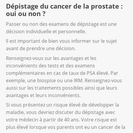
test PSA consiste à mesurer le taux de cette
Dépistage du cancer de la prostate :
avec le doigt par le rectum. Cela lui permet
protéine présente dans le sang. Pour cela, on
oui ou non ?
de vérifier la taille de la prostate et la
en prélève un échantillon dans une veine. Le
présence éventuelle de nodules. L’examen ne
laboratoire l’analyse puis mesure le taux de
Passer ou non des examens de dépistage est une
dure que quelques minutes. Il est indolore
PSA.
décision individuelle et personnelle.
mais peut être désagréable.
Il est important de bien vous informer sur le sujet
Ce test est simple et rapide. Un taux élevé
avant de prendre une décision.
Le toucher rectal est une méthode simple et
peut révéler un cancer de la prostate. Mais il
rapide. Toutefois, il ne permet de détecter
Renseignez-vous sur les avantages et les
peut aussi être le signal d’autres maladies de
qu’une petite partie des tumeurs. En effet,
inconvénients des tests et des examens
la prostate. Par exemple, une inflammation
l’urologue n’arrive pas toujours à les palper.
complémentaires en cas de taux de PSA élevé. Par
ou une hyperplasie bénigne.
Cela dépend de leur taille et de leur
exemple, une biospise ou une IRM. Renseignez-vous
localisation. Les spécialistes ne
aussi sur les traitements possibles ainsi que leurs
recommandent donc plus cette méthode
avantages et leurs inconvénients.
pour le dépistage du cancer de la prostate.
Si vous présentez un risque élevé de développer la
maladie, vous devriez discuter du dépistage avec
votre médecin à partir de 40 ans. Votre risque est
plus élevé lorsque vos parents ont eu un cancer de la