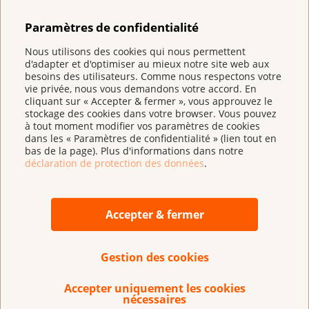
accès aux médicaments anticancéreux qui soit
Paramètres de confidentialité
non seulement rapide, mais aussi sûr et
financièrement abordable. Du point de vue des
Nous utilisons des cookies qui nous permettent
d'adapter et d'optimiser au mieux notre site web aux
patient·e·s, les procédures d’autorisation
besoins des utilisateurs. Comme nous respectons votre
accélérées ainsi que les négociations de prix
vie privée, nous vous demandons votre accord. En
cliquant sur « Accepter & fermer », vous approuvez le
menées de manière confidentielle posent des
stockage des cookies dans votre browser. Vous pouvez
problèmes : il n’est pas prouvé qu’elles permettent
à tout moment modifier vos paramètres de cookies
une mise à disposition plus rapide et à moindre
dans les « Paramètres de confidentialité » (lien tout en
bas de la page). Plus d'informations dans notre
coût de traitements vitaux.
déclaration de protection des données
.
Affaires pertinentes
Accepter & fermer
Au niveau national, 2ème paquet de mesures
visant à maîtriser les coûts de la santé, art. 52c
Gestion des cookies
et 52d
Accepter uniquement les cookies
nécessaires