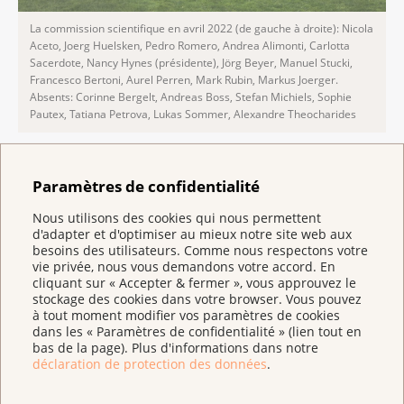
La commission scientifique en avril 2022 (de gauche à droite): Nicola
Aceto, Joerg Huelsken, Pedro Romero, Andrea Alimonti, Carlotta
Sacerdote, Nancy Hynes (présidente), Jörg Beyer, Manuel Stucki,
Francesco Bertoni, Aurel Perren, Mark Rubin, Markus Joerger.
Absents: Corinne Bergelt, Andreas Boss, Stefan Michiels, Sophie
Pautex, Tatiana Petrova, Lukas Sommer, Alexandre Theocharides
Paramètres de confidentialité
Les membres
Nous utilisons des cookies qui nous permettent
La Commission scientifique se compose
d'adapter et d'optimiser au mieux notre site web aux
Critères d’évaluation
besoins des utilisateurs. Comme nous respectons votre
d’éminents experts de la recherche sur le
vie privée, nous vous demandons votre accord. En
cancer et de la médecine. Nommés pour
cliquant sur « Accepter & fermer », vous approuvez le
La
Commission scientifique
évalue la qualité
stockage des cookies dans votre browser. Vous pouvez
trois ans, les membres de la Commission
scientifique des demandes de subsides à l’aune des
à tout moment modifier vos paramètres de cookies
scientifique peuvent être réélus à deux
dans les « Paramètres de confidentialité » (lien tout en
critères suivants :
reprises.
bas de la page). Plus d'informations dans notre
déclaration de protection des données
.
Pertinence pour le cancer : le projet contribue-t-il
Présidente de la Commission scientifique
à l’acquisition de connaissances sur les causes, la