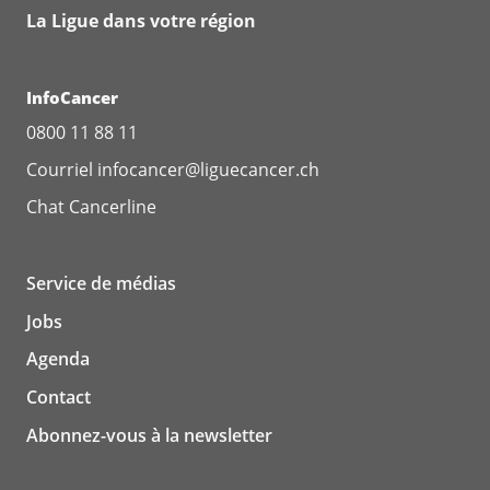
Institut für Medizinische Psychologie
La Ligue dans votre région
Walther-Rathenau-Strasse 48
D-17475 Greifswald
InfoCancer
Prof. Dr. Maria Katapodi
0800 11 88 11
Universität Basel
Departement Klinische Forschung
Courriel
infocancer@liguecancer.ch
Spitalstrasse 8/12
Chat
Cancerline
4031 Basel
Prof. Dr. med. Daniel Rudolf Zwahlen
Service de médias
Kantonsspital Winterthur
Jobs
Department of Radiation Oncology
Brauerstrasse 15
Agenda
8401 Winterthur
Contact
Prof. Dr. Elisa Oricchio
Abonnez-vous à la newsletter
Ecole Polytechnique Fédérale de Lausanne
(EPFL)