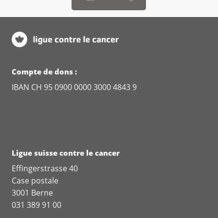
Via Francesco Chiesa 5
6500 Bellinzona
Prof. Dr. Dr. Andreas Boss
Institut für Radiologie und Nuklearmedizin
GZO Spital Wetzikon
Compte de dons :
Spitalstrasse 66
IBAN CH 95 0900 0000 3000 4843 9
8620 Wetzikon
Dr. med. Carlotta Sacerdote
Azienda Ospedaliero-Universitaria (AOU)
Città della Salute e della Scienza di Torino
SC Epidemiologia dei Tumori CRPT U
Ligue suisse contre le cancer
Via Santena 7
Effingerstrasse 40
I-10126 Torino
Case postale
3001 Berne
Prof. Dr. phil. Corinna Bergelt
031 389 91 00
Universitätsmedizin Greifswald