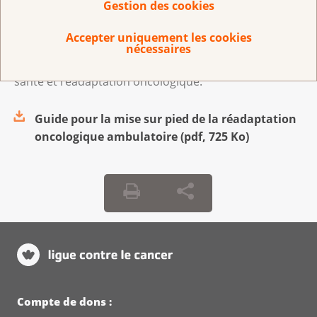
Gestion des cookies
outils.
Accepter uniquement les cookies
Les personnes intéressées peuvent prendre contact
nécessaires
avec
Nicolas Sperisen
, spécialiste promotion de la
santé et réadaptation oncologique.
Guide pour la mise sur pied de la réadaptation
oncologique ambulatoire
(
pdf
,
725 Ko
)
Compte de dons :