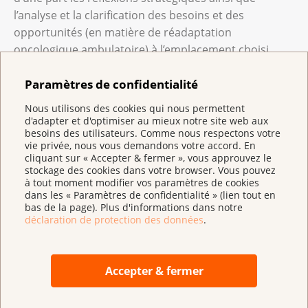
l’analyse et la clarification des besoins et des
opportunités (en matière de réadaptation
oncologique ambulatoire) à l’emplacement choisi.
D’autre part, on y répond à des questions dans le
Paramètres de confidentialité
domaine des ressources humaines, telles que les
organes responsables et la direction médicale, les
Nous utilisons des cookies qui nous permettent
partenariats et les collaborations, la coordination de
d'adapter et d'optimiser au mieux notre site web aux
besoins des utilisateurs. Comme nous respectons votre
la réadaptation et l’équipe pluridisciplinaire. Des
vie privée, nous vous demandons votre accord. En
informations sur le type de programme et les critères
cliquant sur « Accepter & fermer », vous approuvez le
de qualification figurent également dans le guide.
stockage des cookies dans votre browser. Vous pouvez
à tout moment modifier vos paramètres de cookies
dans les « Paramètres de confidentialité » (lien tout en
La deuxième partie aborde la mise en œuvre concrète
bas de la page). Plus d'informations dans notre
d’une offre de réadaptation oncologique ambulatoire.
déclaration de protection des données
.
On y trouve des recommandations pour la
planification de la réadaptation pluridisciplinaire, y
compris l’évaluation, les contenus, les objectifs et le
Accepter & fermer
financement. De plus, cette deuxième partie propose
des exemples de processus de réadaptation et des