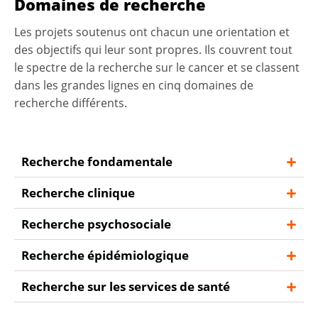
Domaines de recherche
Les projets soutenus ont chacun une orientation et
des objectifs qui leur sont propres. Ils couvrent tout
le spectre de la recherche sur le cancer et se classent
dans les grandes lignes en cinq domaines de
recherche différents.
Recherche fondamentale
Recherche clinique
Quels processus moléculaires sont à l’origine
du cancer ? La recherche fondamentale est
Recherche psychosociale
Comment améliorer les méthodes
pratiquée le plus souvent en laboratoire. Les
diagnostiques et thérapeutiques ? La
connaissances acquises peuvent par
Recherche épidémiologique
Quelles sont les répercussions
recherche clinique s’appuie sur la
exemple conduire à de nouvelles approches
psychologiques d’un cancer sur les malades
coopération avec les patients. Les personnes
Recherche sur les services de santé
thérapeutiques.
À quelle fréquence les différents types de
et leur entourage ? La recherche
qui participent à un essai clinique le font
cancer surviennent-ils dans la population ? Et
psychosociale a pour objectif d’améliorer la
volontairement et sont informées en détail