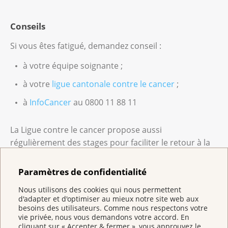
Conseils
Si vous êtes fatigué, demandez conseil :
à votre équipe soignante ;
à votre
ligue cantonale contre le cancer
;
à
InfoCancer
au 0800 11 88 11
La Ligue contre le cancer propose aussi
régulièrement des stages pour faciliter le retour à la
vie de tous les jours.
Vous trouverez également de précieuses
Paramètres de confidentialité
informations dans la brochure «
Fatigue et cancer
».
Nous utilisons des cookies qui nous permettent
d'adapter et d'optimiser au mieux notre site web aux
besoins des utilisateurs. Comme nous respectons votre
La brochure « Fatigue et cancer »
vie privée, nous vous demandons votre accord. En
cliquant sur « Accepter & fermer », vous approuvez le