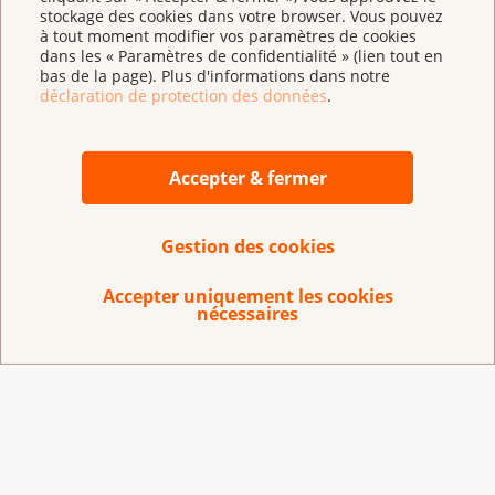
stockage des cookies dans votre browser. Vous pouvez
expose les causes de la fatigue chronique en détail
à tout moment modifier vos paramètres de cookies
;
dans les « Paramètres de confidentialité » (lien tout en
bas de la page). Plus d'informations dans notre
fournit de nombreux conseils pratiques ;
déclaration de protection des données
.
vous aide à découvrir les possibilités les plus
appropriées dans votre cas pour mieux vivre avec
Accepter & fermer
la fatigue.
Brochure : Fa­tigue et can­cer - Iden­ti­fier les
Gestion des cookies
causes, cher­cher des so­lu­tions
Accepter uniquement les cookies
nécessaires